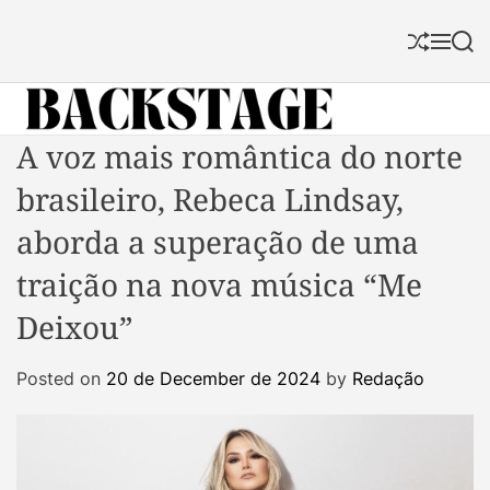
S
k
S
M
S
i
h
e
e
p
u
n
a
f
u
r
t
f
c
B
A voz mais romântica do norte
o
l
h
a
c
e
brasileiro, Rebeca Lindsay,
c
o
k
n
aborda a superação de uma
s
t
traição na nova música “Me
t
e
a
n
Deixou”
g
t
e
Posted on
20 de December de 2024
by
Redação
M
a
g