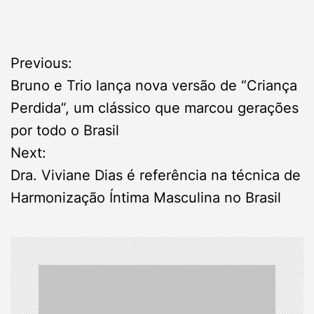
P
Previous:
Bruno e Trio lança nova versão de “Criança
o
Perdida”, um clássico que marcou gerações
s
por todo o Brasil
Next:
t
Dra. Viviane Dias é referência na técnica de
n
Harmonização Íntima Masculina no Brasil
a
v
i