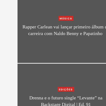
C
MÚSICA
a
Rapper Carlean vai lançar primeiro álbum 
t
carreira com Naldo Benny e Papatinho
e
g
o
r
i
e
s
C
EDIÇÕES
a
Drenna e o futuro single “Levante” na
t
Backstage Digital | Ed. 91