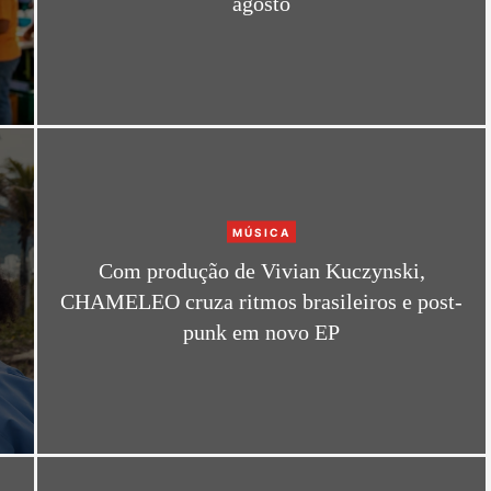
agosto
g
o
r
i
e
s
C
MÚSICA
a
Com produção de Vivian Kuczynski,
t
a
CHAMELEO cruza ritmos brasileiros e post-
e
punk em novo EP
g
o
r
i
e
s