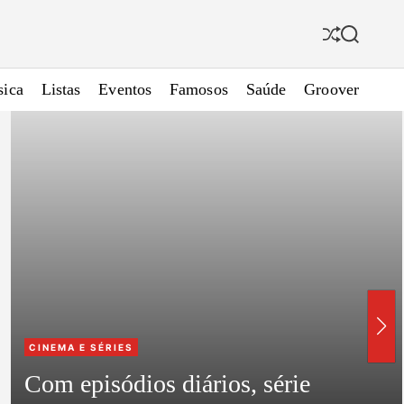
S
S
h
e
u
a
ica
Listas
Eventos
Famosos
Saúde
Groover
f
r
f
c
l
h
e
C
CINEMA E SÉRIES
a
Com episódios diários, série
t