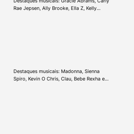
Destaques musicais: Gracie Abrams, Carly
Rae Jepsen, Ally Brooke, Ella Z, Kelly
Clarkson e mais
Destaques musicais: Madonna, Sienna
Spiro, Kevin O Chris, Clau, Bebe Rexha e
mais