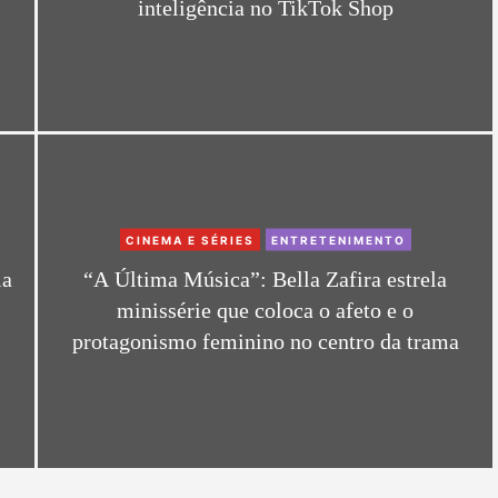
inteligência no TikTok Shop
g
o
r
i
e
s
C
CINEMA E SÉRIES
ENTRETENIMENTO
a
la
“A Última Música”: Bella Zafira estrela
t
minissérie que coloca o afeto e o
e
protagonismo feminino no centro da trama
g
o
r
i
e
s