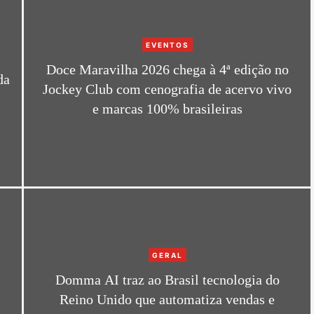
C
EVENTOS
a
Doce Maravilha 2026 chega à 4ª edição no
t
da
Jockey Club com cenografia de acervo vivo
e
e marcas 100% brasileiras
g
o
r
i
e
s
C
GERAL
a
Domma AI traz ao Brasil tecnologia do
t
Reino Unido que automatiza vendas e
e