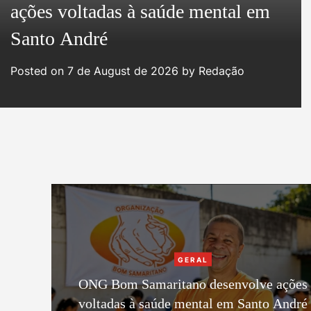
a
e
ações voltadas à saúde mental em
g
g
Santo André
o
r
e
Posted on
7 de August de 2026
by
Redação
i
e
M
s
a
g
C
GERAL
a
ONG Bom Samaritano desenvolve ações
t
voltadas à saúde mental em Santo André
e