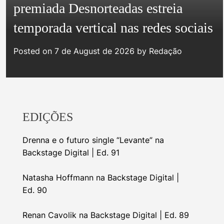
e
premiada Desnorteadas estreia
g
temporada vertical nas redes sociais
o
r
Posted on
7 de August de 2026
by
Redação
i
e
s
EDIÇÕES
Drenna e o futuro single “Levante” na
Backstage Digital | Ed. 91
Natasha Hoffmann na Backstage Digital |
Ed. 90
Renan Cavolik na Backstage Digital | Ed. 89