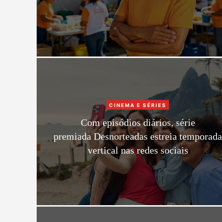
g
o
r
i
e
s
C
CINEMA E SÉRIES
a
Com episódios diários, série
t
premiada Desnorteadas estreia temporad
e
vertical nas redes sociais
g
o
r
i
e
s