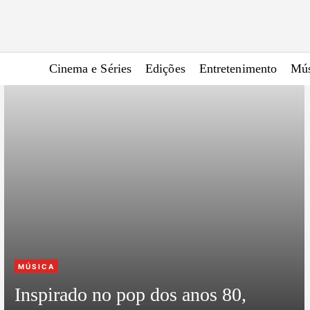
Cinema e Séries
Edições
Entretenimento
Mús
C
MÚSICA
a
Inspirado no pop dos anos 80,
t