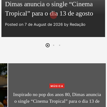
e
Dimas anuncia o single “Cinema
g
Tropical” para o dia 13 de agosto
o
r
Posted on
7 de August de 2026
by
Redação
i
e
s
C
MÚSICA
a
Inspirado no pop dos anos 80, Dimas anuncia
t
o single “Cinema Tropical” para o dia 13 de
e