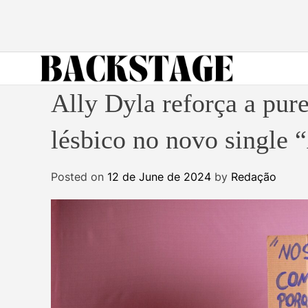
S
k
i
p
t
B
o
Ally Dyla reforça a pur
a
c
c
o
lésbico no novo single
k
n
s
t
Posted on
12 de June de 2024
by
Redação
t
e
a
n
g
t
e
M
a
g