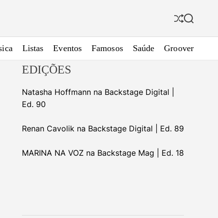
S
S
h
e
u
a
ica
Listas
Eventos
Famosos
Saúde
Groover
f
r
f
c
EDIÇÕES
l
h
e
Natasha Hoffmann na Backstage Digital |
Ed. 90
Renan Cavolik na Backstage Digital | Ed. 89
MARINA NA VOZ na Backstage Mag | Ed. 18