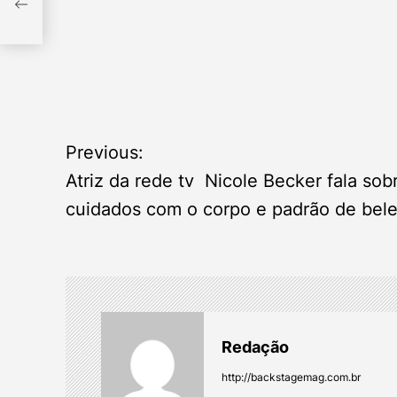
o e
Previous:
P
Atriz da rede tv Nicole Becker fala sob
o
cuidados com o corpo e padrão de bel
s
t
n
Redação
a
http://backstagemag.com.br