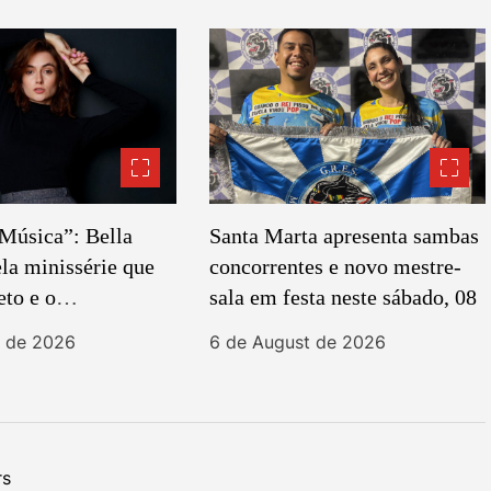
Música”: Bella
Santa Marta apresenta sambas
ela minissérie que
concorrentes e novo mestre-
eto e o
sala em festa neste sábado, 08
mo feminino no
t de 2026
6 de August de 2026
trama
rs