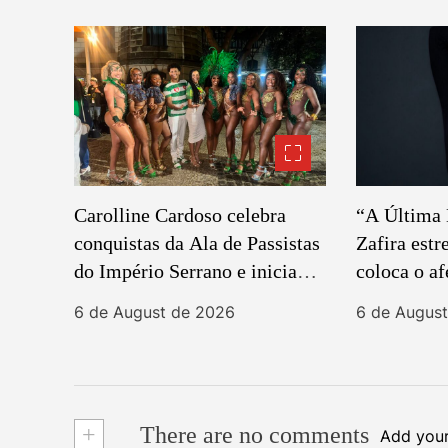
Carolline Cardoso celebra
“A Última 
conquistas da Ala de Passistas
Zafira estr
do Império Serrano e inicia
coloca o af
preparação para o Carnaval
protagonis
6 de August de 2026
6 de Augus
2027
centro da 
+
There are no comments
Add you