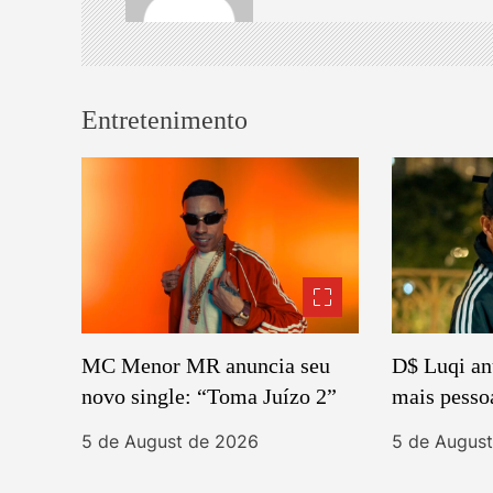
v
i
Entretenimento
g
a
t
i
o
MC Menor MR anuncia seu
D$ Luqi an
n
novo single: “Toma Juízo 2”
mais pesso
5 de August de 2026
5 de Augus