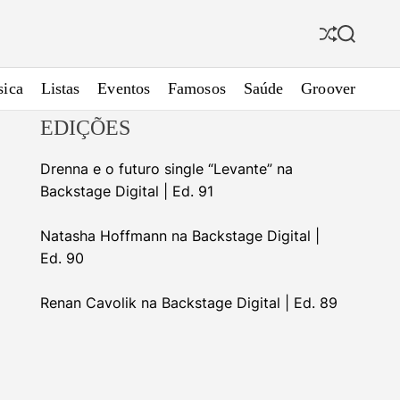
S
S
h
e
u
a
ica
Listas
Eventos
Famosos
Saúde
Groover
f
r
f
c
EDIÇÕES
l
h
e
Drenna e o futuro single “Levante” na
Backstage Digital | Ed. 91
Natasha Hoffmann na Backstage Digital |
Ed. 90
Renan Cavolik na Backstage Digital | Ed. 89