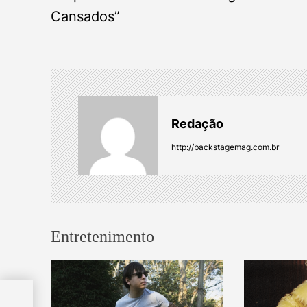
Cansados”
s
t
n
a
Redação
v
http://backstagemag.com.br
i
g
Entretenimento
a
t