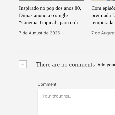
Inspirado no pop dos anos 80,
Com episódi
Dimas anuncia o single
premiada D
“Cinema Tropical” para o dia
temporada v
13 de agosto
sociais
7 de August de 2026
7 de Augus
+
There are no comments
Add you
Comment