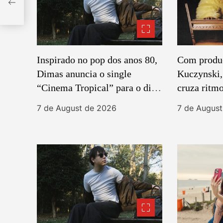
vo
i
o
n
Inspirado no pop dos anos 80,
Com produ
Dimas anuncia o single
Kuczynsk
“Cinema Tropical” para o dia
cruza ritmo
13 de agosto
post-punk
7 de August de 2026
7 de Augus