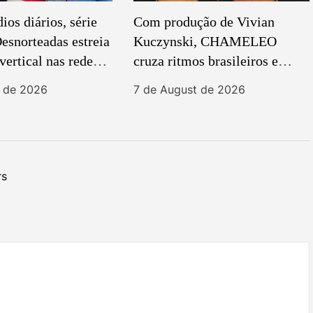
os diários, série
Com produção de Vivian
esnorteadas estreia
Kuczynski, CHAMELEO
ertical nas redes
cruza ritmos brasileiros e
post-punk em novo EP
t de 2026
7 de August de 2026
rs