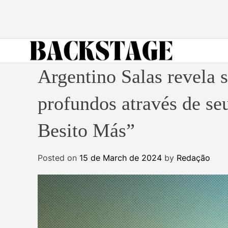
S
k
i
p
t
B
o
Argentino Salas revela 
a
c
c
o
profundos através de s
k
n
s
t
Besito Más”
t
e
a
n
g
Posted on
15 de March de 2024
by
Redação
t
e
M
a
g