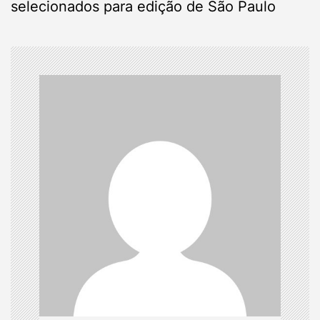
selecionados para edição de São Paulo
n
a
v
i
g
a
t
i
o