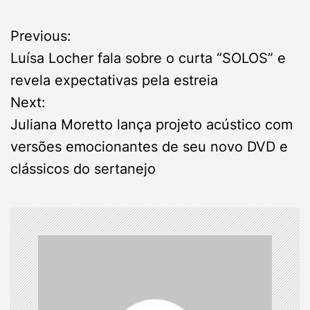
P
Previous:
Luísa Locher fala sobre o curta “SOLOS” e
o
revela expectativas pela estreia
s
Next:
Juliana Moretto lança projeto acústico com
t
versões emocionantes de seu novo DVD e
n
clássicos do sertanejo
a
v
i
g