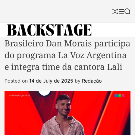
S
k
S
M
S
i
h
e
e
p
u
n
a
f
u
r
t
f
c
B
Brasileiro Dan Morais participa
o
l
h
a
c
e
do programa La Voz Argentina
c
o
k
n
e integra time da cantora Lali
s
t
t
e
Posted on
14 de July de 2025
by
Redação
a
n
g
t
e
M
a
g