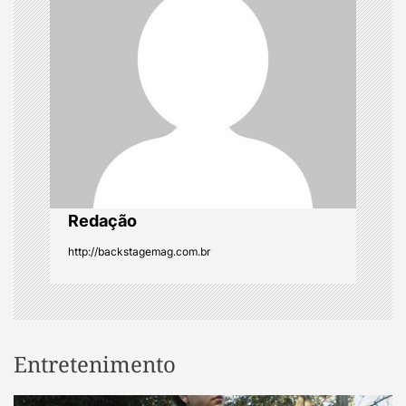
a
t
i
o
n
Redação
http://backstagemag.com.br
Entretenimento