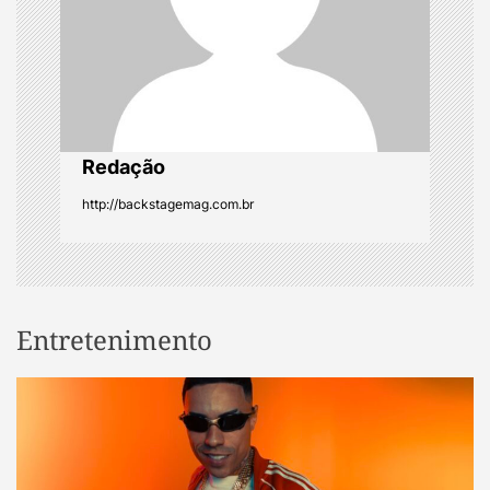
i
o
n
Redação
http://backstagemag.com.br
Entretenimento