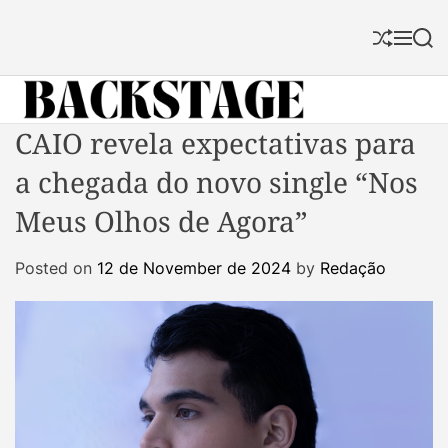
S
k
S
M
S
i
h
e
e
p
u
n
a
f
u
r
t
f
c
B
CAIO revela expectativas para
o
l
h
a
c
e
a chegada do novo single “Nos
c
o
k
n
Meus Olhos de Agora”
s
t
t
e
Posted on
12 de November de 2024
by
Redação
a
n
g
t
e
M
a
g