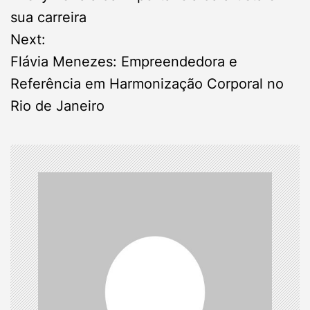
s
sua carreira
Next:
t
Flávia Menezes: Empreendedora e
n
Referência em Harmonização Corporal no
Rio de Janeiro
a
v
i
g
a
t