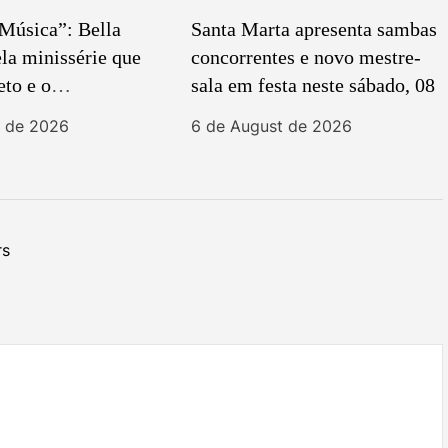
Música”: Bella
Santa Marta apresenta sambas
ela minissérie que
concorrentes e novo mestre-
eto e o
sala em festa neste sábado, 08
mo feminino no
t de 2026
6 de August de 2026
trama
rs