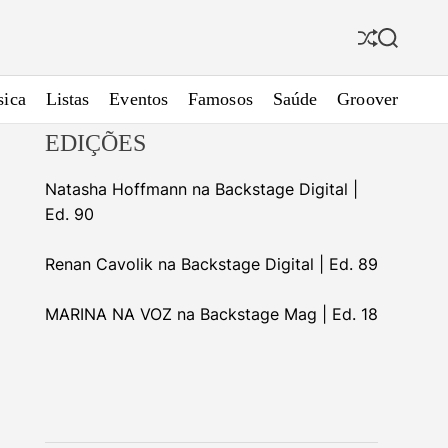
S
S
h
e
u
a
ica
Listas
Eventos
Famosos
Saúde
Groover
f
r
f
c
EDIÇÕES
l
h
e
Natasha Hoffmann na Backstage Digital |
Ed. 90
Renan Cavolik na Backstage Digital | Ed. 89
MARINA NA VOZ na Backstage Mag | Ed. 18