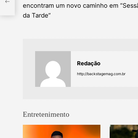
o
encontram um novo caminho em “Sess
”
da Tarde”
s
t
n
a
Redação
v
http://backstagemag.com.br
i
g
Entretenimento
a
t