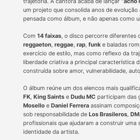
trajetória. A cantora acaba de lançar
“acho 
um projeto que consolida anos de evolução 
pensada como álbum, e não apenas como u
Com
14 faixas
, o disco percorre diferentes
reggaeton
,
reggae
,
rap
,
funk
e baladas rom
exercício de estilo, mas como reflexo da tra
liberdade criativa a principal característica
construída sobre amor, vulnerabilidade, au
O álbum reúne um dos elencos mais qualific
FK
,
King Saints
e
Dudu MC
participam das 
Mosello
e
Daniel Ferrera
assinam composiçõe
sob responsabilidade de
Los Brasileros
,
DM
profissionais que ajudaram a construir um
identidade da artista.