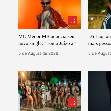
i
o
n
MC Menor MR anuncia seu
D$ Luqi an
novo single: “Toma Juízo 2”
mais pesso
5 de August de 2026
5 de Augus