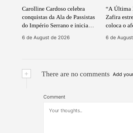
Carolline Cardoso celebra
“A Última 
conquistas da Ala de Passistas
Zafira estr
do Império Serrano e inicia
coloca o af
preparação para o Carnaval
protagonis
6 de August de 2026
6 de Augus
2027
centro da 
+
There are no comments
Add you
Comment