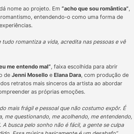
 dá nome ao projeto. Em
“acho que sou romântica”
,
 o romantismo, entendendo-o como uma forma de
experiências.
 tudo romantiza a vida, acredita nas pessoas e vê
eu me entendo mal”
, faixa escolhida para abrir
do de
Jenni Mosello
e
Elana Dara
, com produção de
dos retratos mais sinceros da artista ao abordar
compreender as próprias emoções.
do mais frágil e pessoal que não costumo expôr. É
, me questionando, me acolhendo, me entendendo,
A busca pelo sonho não é fácil, a gente se culpa
ndido. Essa música basicamente é um desabafo”
,