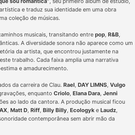
que sou romântica”
, seu primeiro álbum de estúdio,
artística e traduz sua identidade em uma obra
ma coleção de músicas.
 caminhos musicais, transitando entre
pop
,
R&B
,
ânticas. A diversidade sonora não aparece como um
jetória da artista, que encontrou justamente na
 deste trabalho. Cada faixa amplia uma narrativa
toestima e amadurecimento.
ados da carreira de Clau.
Rael
,
DAY LIMNS
,
Vulgo
gravações, enquanto
Criolo
,
Elana Dara
,
Jenni
s ao lado da cantora. A produção musical ficou
AX
,
Matt D
,
Riff
,
Billy Billy
,
Ecologyk
e
Laudz
,
a sonoridade contemporânea sem abrir mão da