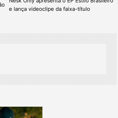
Nesk Only apresenta o EP Estilo Brasileiro
ão
e lança videoclipe da faixa-título