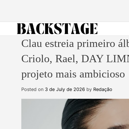
S
k
i
p
t
B
o
Clau estreia primeiro ál
a
c
c
o
Criolo, Rael, DAY LIM
k
n
s
t
projeto mais ambicioso
t
e
a
n
g
Posted on
3 de July de 2026
by
Redação
t
e
M
a
g