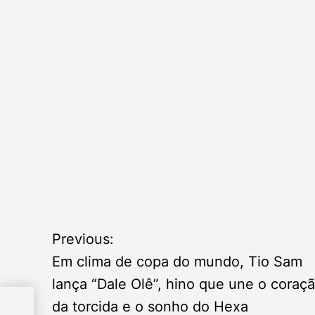
P
Previous:
Em clima de copa do mundo, Tio Sam
o
lança “Dale Olê”, hino que une o coraç
do,
s
da torcida e o sonho do Hexa