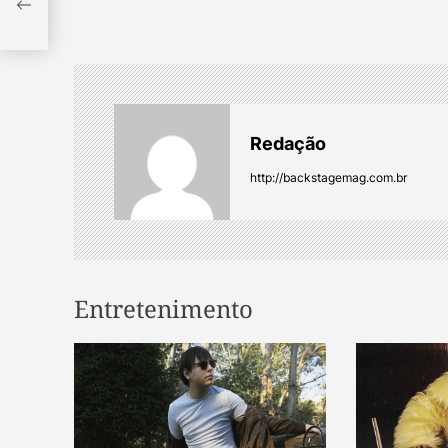
t
n
a
Redação
v
http://backstagemag.com.br
i
g
Entretenimento
a
t
i