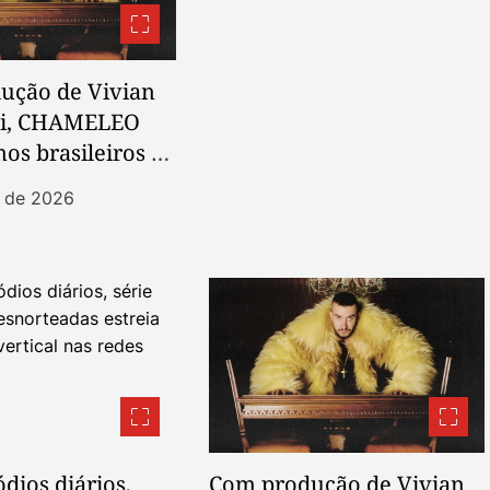
ução de Vivian
ki, CHAMELEO
mos brasileiros e
k em novo EP
t de 2026
dios diários,
Com produção de Vivian