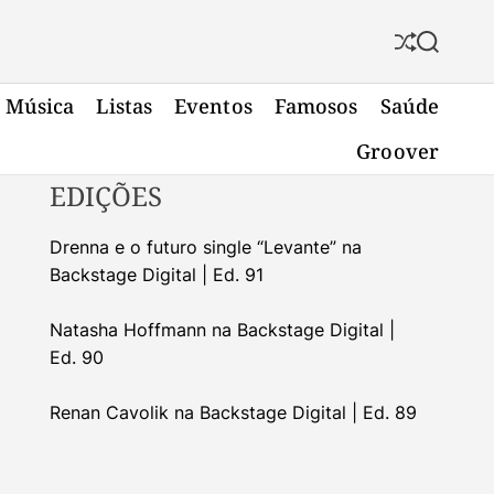
S
S
h
e
u
a
Música
Listas
Eventos
Famosos
Saúde
f
r
f
c
Groover
l
h
e
EDIÇÕES
Drenna e o futuro single “Levante” na
Backstage Digital | Ed. 91
Natasha Hoffmann na Backstage Digital |
Ed. 90
Renan Cavolik na Backstage Digital | Ed. 89