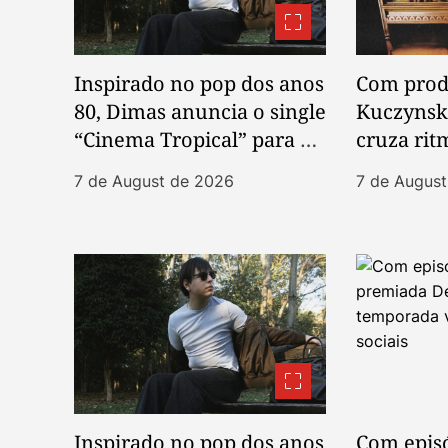
o
n
Inspirado no pop dos anos
Com prod
80, Dimas anuncia o single
Kuczyns
“Cinema Tropical” para o
cruza rit
dia 13 de agosto
post-pun
7 de August de 2026
7 de Augus
Inspirado no pop dos anos
Com episó