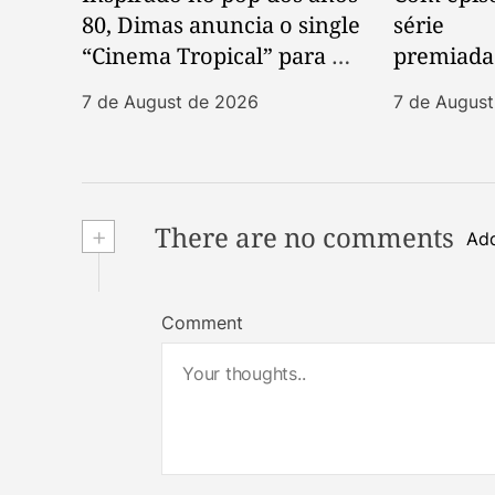
80, Dimas anuncia o single
série
“Cinema Tropical” para o
premiada
dia 13 de agosto
treia tem
7 de August de 2026
7 de Augus
nas redes
+
There are no comments
Add
Comment