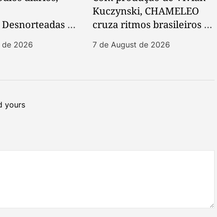
Kuczynski, CHAMELEO
 Desnorteadas es
cruza ritmos brasileiros e
porada vertical
post-punk em novo EP
t de 2026
7 de August de 2026
 sociais
 yours