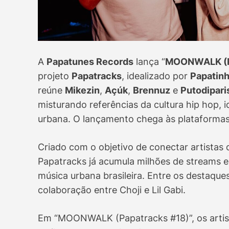
A
Papatunes Records
lança “
MOONWALK (P
projeto
Papatracks
, idealizado por
Papatin
reúne
Mikezin
,
Açúk
,
Brennuz
e
Putodipari
misturando referências da cultura hip hop, i
urbana. O lançamento chega às plataformas 
Criado com o objetivo de conectar artistas 
Papatracks já acumula milhões de streams e
música urbana brasileira. Entre os destaques
colaboração entre Choji e Lil Gabi.
Em “MOONWALK (Papatracks #18)”, os artis