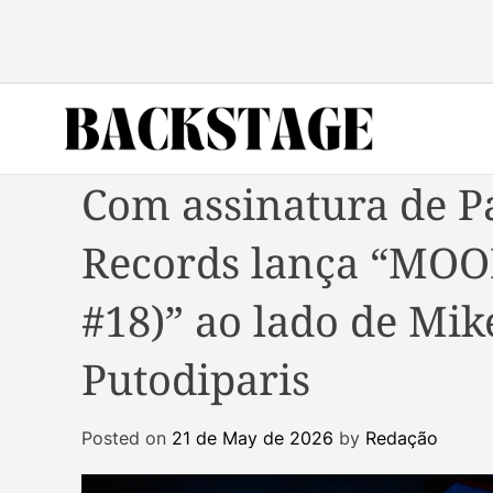
S
k
i
p
t
o
B
c
Com assinatura de P
a
o
c
n
Records lança “MO
k
t
s
e
#18)” ao lado de Mik
t
n
a
t
g
Putodiparis
e
M
Posted on
21 de May de 2026
by
Redação
a
g