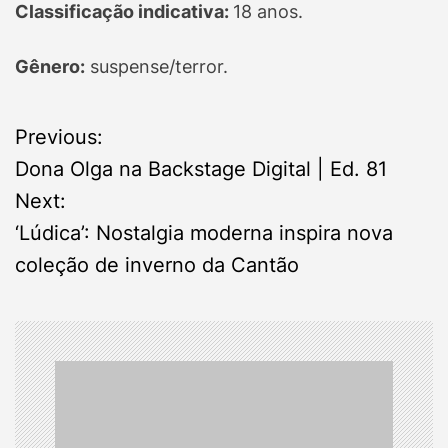
Classificação indicativa:
18 anos.
Gênero:
suspense/terror.
P
Previous:
Dona Olga na Backstage Digital | Ed. 81
o
Next:
s
‘Lúdica’: Nostalgia moderna inspira nova
coleção de inverno da Cantão
t
n
a
v