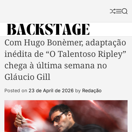
S
k
S
M
S
i
h
e
e
p
u
n
a
f
u
r
t
f
c
B
Com Hugo Bonèmer, adaptação
o
l
h
a
c
e
inédita de “O Talentoso Ripley”
c
o
k
n
chega à última semana no
s
t
Gláucio Gill
t
e
a
n
Posted on
23 de April de 2026
by
Redação
g
t
e
M
a
g