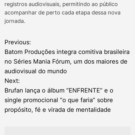
registros audiovisuais, permitindo ao público
acompanhar de perto cada etapa dessa nova
jornada.
P
Previous:
Batom Produções integra comitiva brasileira
o
no Séries Mania Fórum, um dos maiores de
s
audiovisual do mundo
Next:
t
Brufan lança o álbum “ENFRENTE” e o
n
single promocional “o que faria” sobre
propósito, fé e virada de mentalidade
a
v