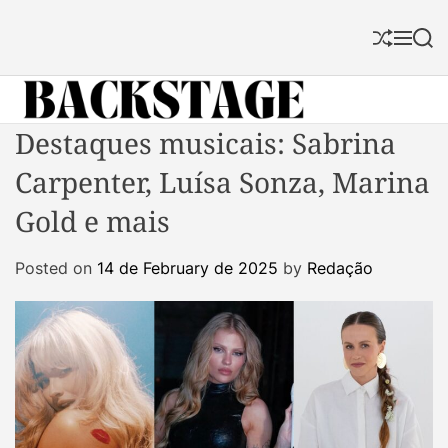
S
k
S
M
S
i
h
e
e
p
u
n
a
f
u
r
t
f
c
B
Destaques musicais: Sabrina
o
l
h
a
c
e
Carpenter, Luísa Sonza, Marina
c
o
k
n
Gold e mais
s
t
t
e
Posted on
14 de February de 2025
by
Redação
a
n
g
t
e
M
a
g