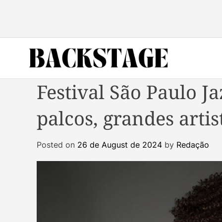
S
k
i
p
t
o
B
c
Festival São Paulo J
a
o
c
n
palcos, grandes artis
k
t
s
e
t
n
Posted on
26 de August de 2024
by
Redação
a
t
g
e
M
a
g