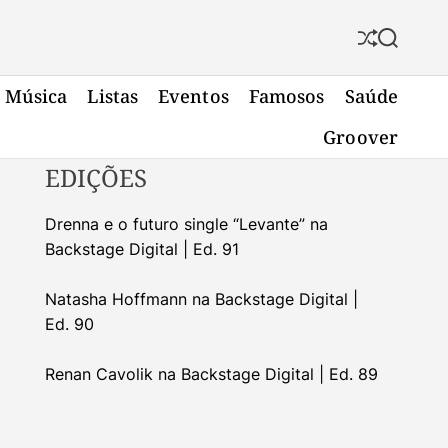
S
S
h
e
u
a
Música
Listas
Eventos
Famosos
Saúde
f
r
f
c
Groover
l
h
e
EDIÇÕES
Drenna e o futuro single “Levante” na
Backstage Digital | Ed. 91
Natasha Hoffmann na Backstage Digital |
Ed. 90
Renan Cavolik na Backstage Digital | Ed. 89