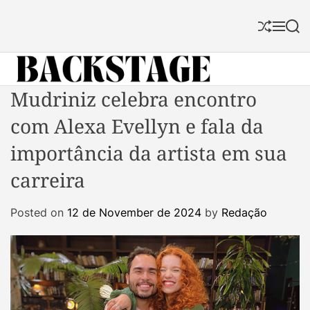
S
k
S
M
S
i
h
e
e
p
u
n
a
f
u
r
t
f
c
B
Mudriniz celebra encontro
o
l
h
a
c
e
com Alexa Evellyn e fala da
c
o
k
n
importância da artista em sua
s
t
carreira
t
e
a
n
Posted on
12 de November de 2024
by
Redação
g
t
e
M
a
g