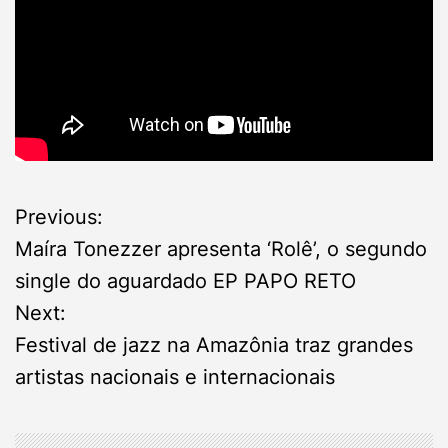
P
Previous:
Maíra Tonezzer apresenta ‘Rolê’, o segundo
o
single do aguardado EP PAPO RETO
s
Next:
Festival de jazz na Amazônia traz grandes
t
artistas nacionais e internacionais
n