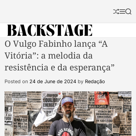
S
k
S
M
S
i
h
e
e
p
u
n
a
f
u
r
t
f
c
B
O Vulgo Fabinho lança “A
o
l
h
a
c
e
Vitória”: a melodia da
c
o
k
n
resistência e da esperança”
s
t
t
e
Posted on
24 de June de 2024
by
Redação
a
n
g
t
e
M
a
g