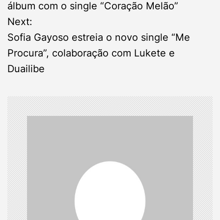
o
álbum com o single “Coração Melão”
s
Next:
Sofia Gayoso estreia o novo single “Me
t
Procura”, colaboração com Lukete e
n
Duailibe
a
v
i
g
a
t