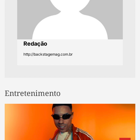
i
o
n
Redação
http://backstagemag.com.br
Entretenimento