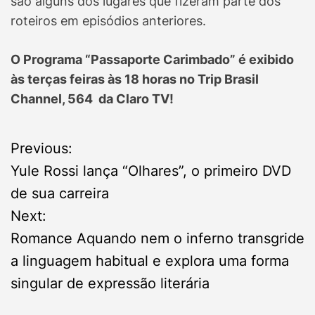
são alguns dos lugares que fizeram parte dos
roteiros em episódios anteriores.
O Programa “Passaporte Carimbado” é exibido
às terças feiras às 18 horas no Trip Brasil
Channel, 564 da Claro TV!
P
Previous:
Yule Rossi lança “Olhares”, o primeiro DVD
o
de sua carreira
s
Next:
Romance Aquando nem o inferno transgride
t
a linguagem habitual e explora uma forma
n
singular de expressão literária