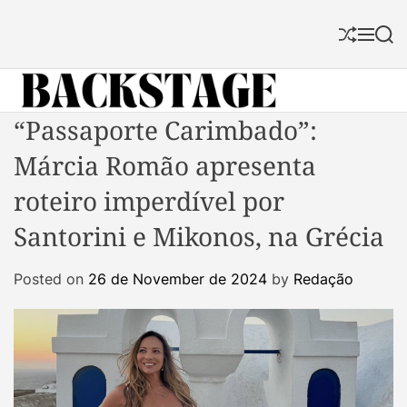
S
k
S
M
S
i
h
e
e
p
u
n
a
f
u
r
t
f
c
B
“Passaporte Carimbado”:
o
l
h
a
c
e
Márcia Romão apresenta
c
o
k
n
roteiro imperdível por
s
t
Santorini e Mikonos, na Grécia
t
e
a
n
Posted on
26 de November de 2024
by
Redação
g
t
e
M
a
g