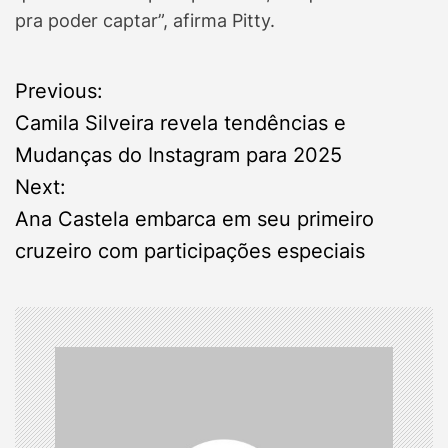
pra poder captar”, afirma Pitty.
P
Previous:
Camila Silveira revela tendências e
o
Mudanças do Instagram para 2025
s
Next:
Ana Castela embarca em seu primeiro
t
cruzeiro com participações especiais
n
a
v
i