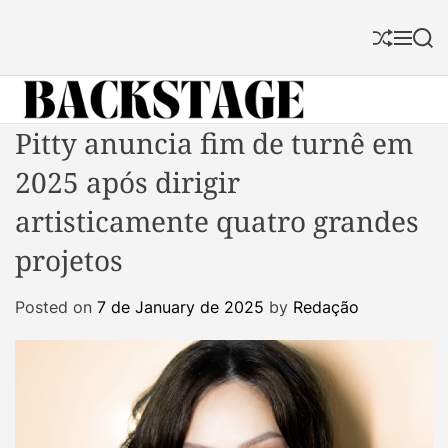
S
k
S
M
S
i
h
e
e
p
u
n
a
f
u
r
t
f
c
B
Pitty anuncia fim de turnê em
o
l
h
a
c
e
2025 após dirigir
c
o
k
n
artisticamente quatro grandes
s
t
projetos
t
e
a
n
Posted on
7 de January de 2025
by
Redação
g
t
e
M
a
g