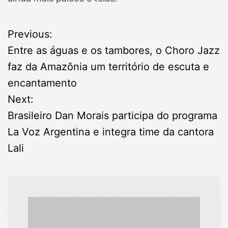
Previous:
P
Entre as águas e os tambores, o Choro Jazz
o
faz da Amazônia um território de escuta e
encantamento
s
Next:
t
Brasileiro Dan Morais participa do programa
La Voz Argentina e integra time da cantora
n
Lali
a
v
i