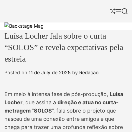
S
k
S
M
S
i
h
e
e
p
u
n
a
f
u
r
t
B
Luísa Locher fala sobre o curta
f
c
o
a
l
h
“SOLOS” e revela expectativas pela
c
c
e
o
k
estreia
n
s
t
t
Posted on
11 de July de 2025
by
Redação
e
a
n
g
t
e
Em meio à intensa fase de pós-produção,
Luísa
M
Locher
, que assina a
direção e atua no curta-
a
metragem
“
SOLOS
“, fala sobre o projeto que
g
nasceu de uma conexão entre amigos e que
chega para trazer uma profunda reflexão sobre