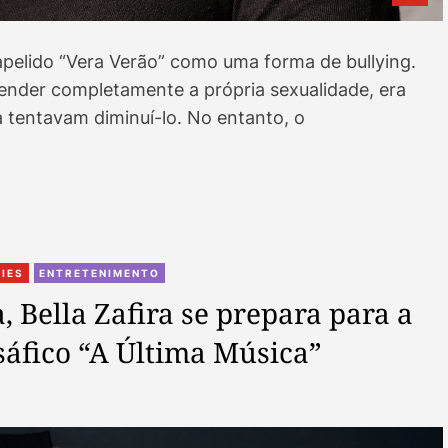
pelido “Vera Verão” como uma forma de bullying.
nder completamente a própria sexualidade, era
 tentavam diminuí-lo. No entanto, o
C
RIES
ENTRETENIMENTO
a
, Bella Zafira se prepara para a
t
 sáfico “A Última Música”
e
g
o
r
i