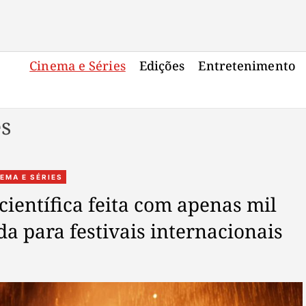
Cinema e Séries
Edições
Entretenimento
es
C
EMA E SÉRIES
a
 científica feita com apenas mil
t
da para festivais internacionais
e
g
o
r
i