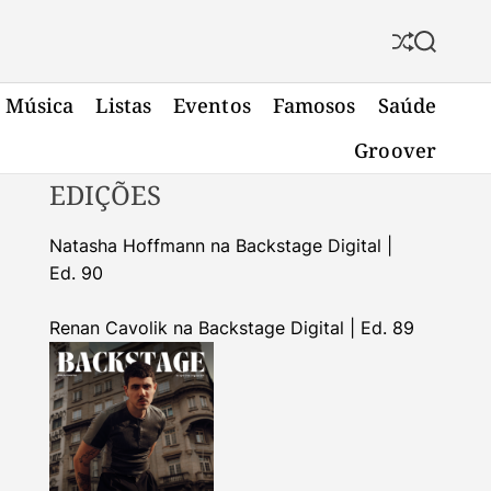
S
S
h
e
u
a
Música
Listas
Eventos
Famosos
Saúde
f
r
f
c
Groover
l
h
e
EDIÇÕES
Natasha Hoffmann na Backstage Digital |
Ed. 90
Renan Cavolik na Backstage Digital | Ed. 89