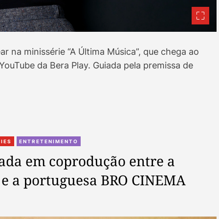
rear na minissérie “A Última Música”, que chega ao
o YouTube da Bera Play. Guiada pela premissa de
C
RIES
ENTRETENIMENTO
a
mada em coprodução entre a
t
S e a portuguesa BRO CINEMA
e
g
o
r