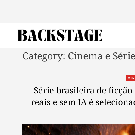
S
k
i
p
t
o
B
c
Category:
Cinema e Séri
a
o
c
n
k
t
s
e
CIN
t
n
Série brasileira de ficção
a
t
g
reais e sem IA é seleciona
e
M
a
g