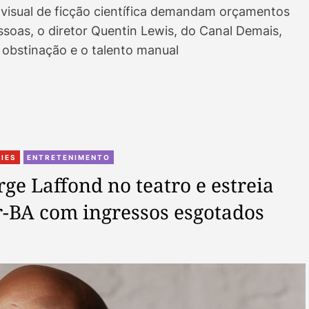
visual de ficção científica demandam orçamentos
ssoas, o diretor Quentin Lewis, do Canal Demais,
 obstinação e o talento manual
C
RIES
ENTRETENIMENTO
a
ge Laffond no teatro e estreia
t
-BA com ingressos esgotados
e
g
o
r
i
e