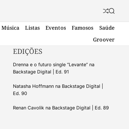
S
S
h
e
u
a
Música
Listas
Eventos
Famosos
Saúde
f
r
f
c
Groover
l
h
e
EDIÇÕES
Drenna e o futuro single “Levante” na
Backstage Digital | Ed. 91
Natasha Hoffmann na Backstage Digital |
Ed. 90
Renan Cavolik na Backstage Digital | Ed. 89