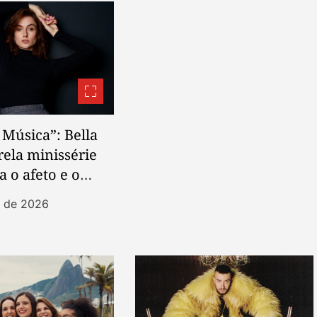
 Música”: Bella
rela minissérie
a o afeto e o
ismo feminino
t de 2026
 da trama