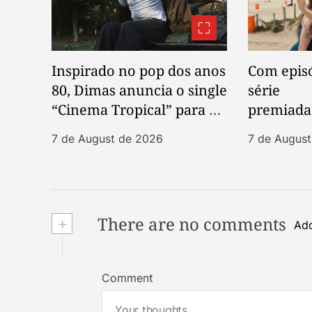
Inspirado no pop dos anos
Com episó
80, Dimas anuncia o single
série
“Cinema Tropical” para o
premiada
dia 13 de agosto
treia tem
7 de August de 2026
7 de Augus
nas redes
+
There are no comments
Add
Comment