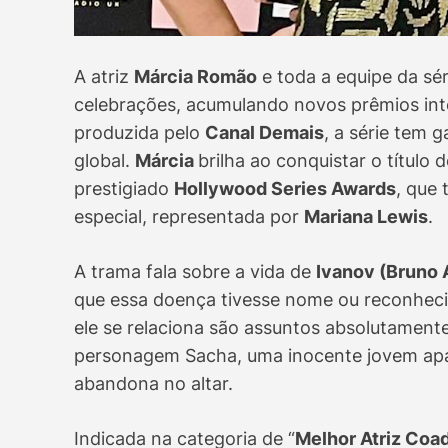
A atriz
Márcia Romão
e toda a equipe da sér
celebrações, acumulando novos prêmios int
produzida pelo
Canal Demais
, a série tem
global.
Márcia
brilha ao conquistar o título d
prestigiado
Hollywood Series Awards
, que
especial, representada por
Mariana Lewis
.
A trama fala sobre a vida de
Ivanov (Bruno
que essa doença tivesse nome ou reconhec
ele se relaciona são assuntos absolutamente
personagem Sacha, uma inocente jovem apai
abandona no altar.
Indicada na categoria de “
Melhor Atriz Coa