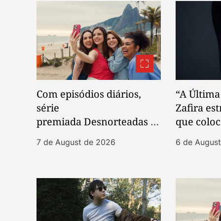
t
i
o
n
Com episódios diários,
“A Última
série
Zafira est
premiada Desnorteadas es
que coloc
treia temporada vertical
protagon
7 de August de 2026
6 de Augus
nas redes sociais
no centro