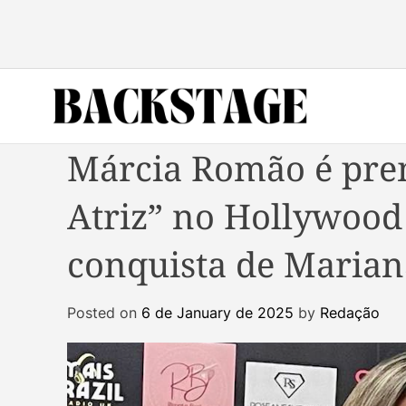
S
k
i
p
t
o
B
c
Márcia Romão é pre
a
o
c
n
Atriz” no Hollywood
k
t
s
e
conquista de Marian
t
n
a
t
g
Posted on
6 de January de 2025
by
Redação
e
M
a
g