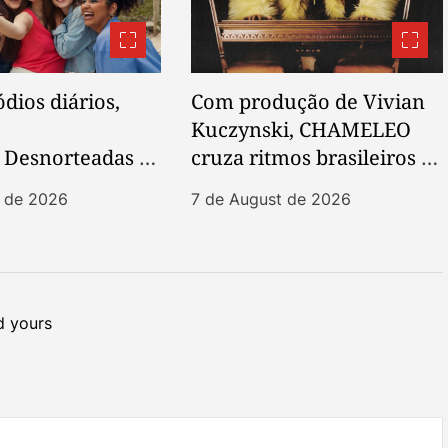
dios diários,
Com produção de Vivian
Kuczynski, CHAMELEO
 Desnorteadas es
cruza ritmos brasileiros e
porada vertical
post-punk em novo EP
t de 2026
7 de August de 2026
 sociais
 yours