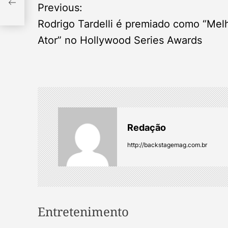
P
Previous:
o
Rodrigo Tardelli é premiado como “Mel
Ator” no Hollywood Series Awards
s
t
n
a
Redação
v
http://backstagemag.com.br
i
g
Entretenimento
a