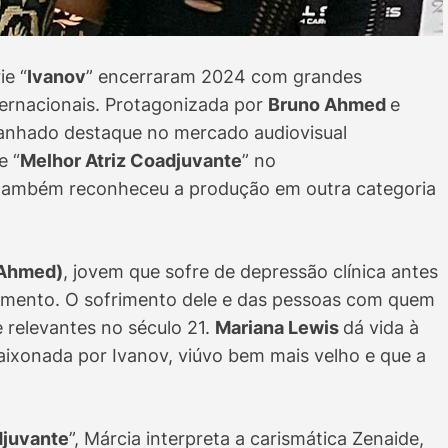
ie “
Ivanov
” encerraram 2024 com grandes
ernacionais. Protagonizada por
Bruno Ahmed
e
 ganhado destaque no mercado audiovisual
e “
Melhor Atriz Coadjuvante
” no
 também reconheceu a produção em outra categoria
 Ahmed)
, jovem que sofre de depressão clínica antes
imento. O sofrimento dele e das pessoas com quem
 relevantes no século 21.
Mariana Lewis
dá vida à
xonada por Ivanov, viúvo bem mais velho e que a
djuvante
”, Márcia interpreta a carismática Zenaide,