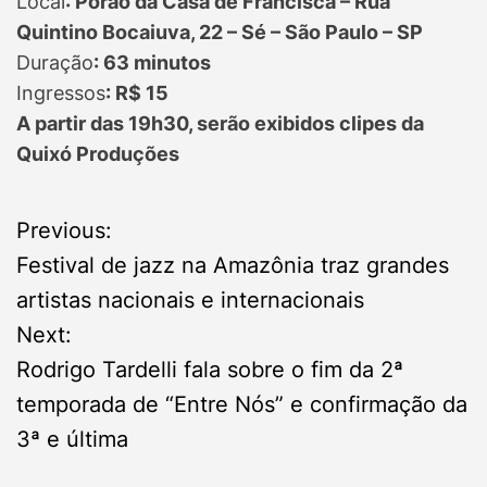
Local
: Porão da Casa de Francisca – Rua
Quintino Bocaiuva, 22 – Sé – São Paulo – SP
Duração
: 63 minutos
Ingressos
: R$ 15
A partir das 19h30, serão exibidos clipes da
Quixó Produções
P
Previous:
Festival de jazz na Amazônia traz grandes
o
artistas nacionais e internacionais
s
Next:
Rodrigo Tardelli fala sobre o fim da 2ª
t
temporada de “Entre Nós” e confirmação da
n
3ª e última