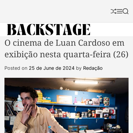
S
k
S
M
S
i
h
e
e
p
u
n
a
f
u
r
t
f
c
B
O cinema de Luan Cardoso em
o
l
h
a
c
e
exibição nesta quarta-feira (26)
c
o
k
n
Posted on
25 de June de 2024
by
Redação
s
t
t
e
a
n
g
t
e
M
a
g