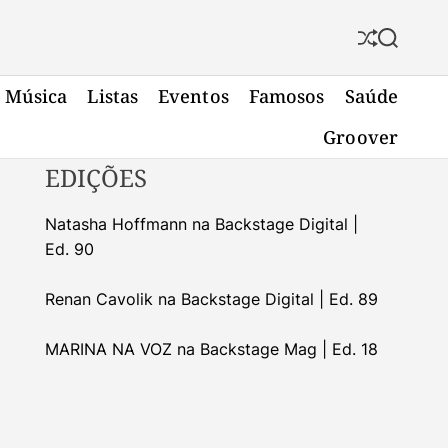
S
S
h
e
u
a
Música
Listas
Eventos
Famosos
Saúde
f
r
f
c
Groover
l
h
e
EDIÇÕES
Natasha Hoffmann na Backstage Digital |
Ed. 90
Renan Cavolik na Backstage Digital | Ed. 89
MARINA NA VOZ na Backstage Mag | Ed. 18