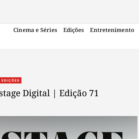
Cinema e Séries
Edições
Entretenimento
C
EDIÇÕES
a
stage Digital | Edição 71
t
e
g
o
r
i