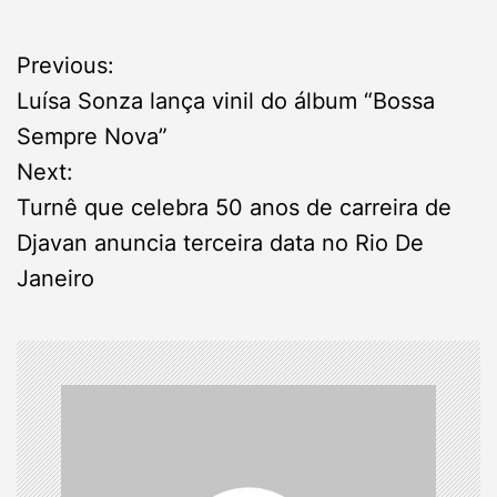
P
Previous:
Luísa Sonza lança vinil do álbum “Bossa
o
Sempre Nova”
s
Next:
Turnê que celebra 50 anos de carreira de
t
Djavan anuncia terceira data no Rio De
n
Janeiro
a
v
i