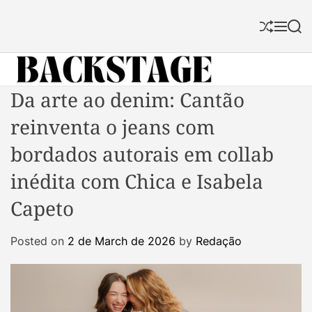
S
k
S
M
S
i
h
e
e
p
u
n
a
f
u
r
t
f
c
B
Da arte ao denim: Cantão
o
l
h
a
c
e
reinventa o jeans com
c
o
k
n
bordados autorais em collab
s
t
inédita com Chica e Isabela
t
e
a
n
Capeto
g
t
e
Posted on
2 de March de 2026
by
Redação
M
a
g