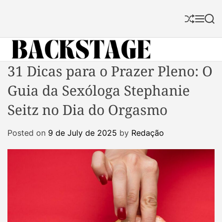
S
k
S
M
S
i
h
e
e
p
u
n
a
f
u
r
t
f
c
B
31 Dicas para o Prazer Pleno: O
o
l
h
a
c
e
Guia da Sexóloga Stephanie
c
o
k
n
Seitz no Dia do Orgasmo
s
t
t
e
Posted on
9 de July de 2025
by
Redação
a
n
g
t
e
M
a
g