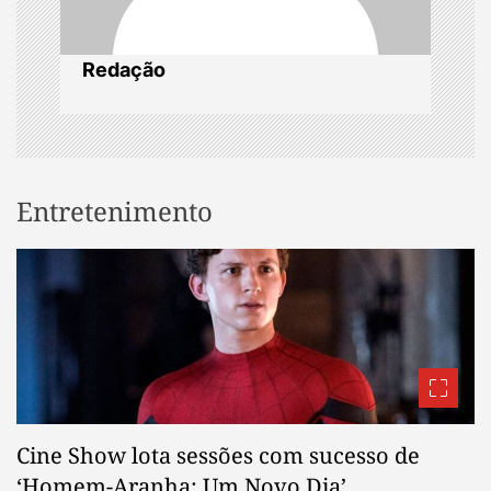
i
o
Redação
n
Entretenimento
Cine Show lota sessões com sucesso de
‘Homem-Aranha: Um Novo Dia’