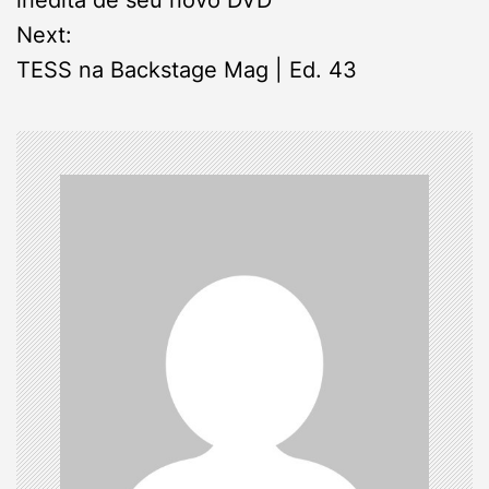
s
Next:
TESS na Backstage Mag | Ed. 43
t
n
a
v
i
g
a
t