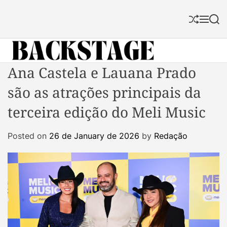
S
k
S
M
S
i
h
e
e
p
u
n
a
f
u
r
t
f
c
B
Ana Castela e Lauana Prado
o
l
h
a
c
e
são as atrações principais da
c
o
k
n
terceira edição do Meli Music
s
t
t
e
Posted on
26 de January de 2026
by
Redação
a
n
g
t
e
M
a
g