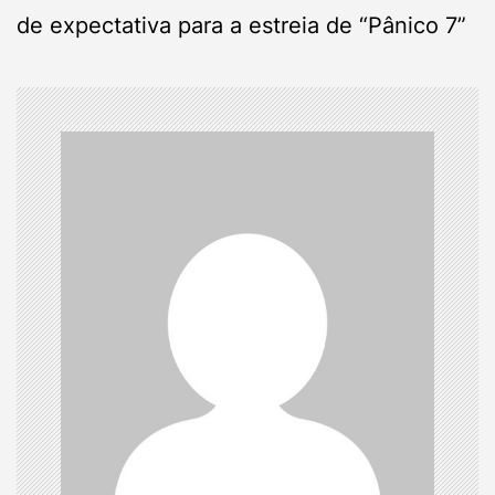
n
de expectativa para a estreia de “Pânico 7”
a
v
i
g
a
t
i
o