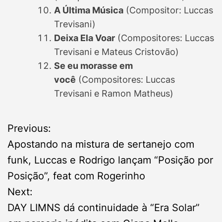
A Última Música
(Compositor: Luccas
Trevisani)
Deixa Ela Voar
(Compositores: Luccas
Trevisani e Mateus Cristovão)
Se eu morasse em
você
(Compositores: Luccas
Trevisani e Ramon Matheus)
P
Previous:
Apostando na mistura de sertanejo com
o
funk, Luccas e Rodrigo lançam “Posição por
s
Posição”, feat com Rogerinho
Next:
t
DAY LIMNS dá continuidade à “Era Solar”