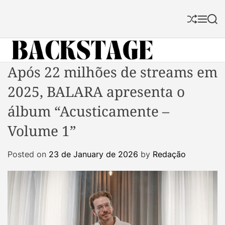
S
k
S
M
S
i
h
e
e
p
u
n
a
f
u
r
t
f
c
B
Após 22 milhões de streams em
o
l
h
a
c
e
2025, BALARA apresenta o
c
o
k
n
álbum “Acusticamente –
s
t
Volume 1”
t
e
a
n
Posted on
23 de January de 2026
by
Redação
g
t
e
M
a
g