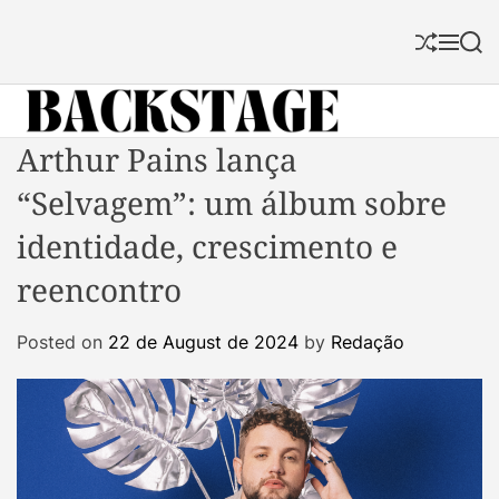
S
k
S
M
S
i
h
e
e
p
u
n
a
f
u
r
t
f
c
B
Arthur Pains lança
o
l
h
a
c
e
“Selvagem”: um álbum sobre
c
o
k
n
identidade, crescimento e
s
t
reencontro
t
e
a
n
Posted on
22 de August de 2024
by
Redação
g
t
e
M
a
g