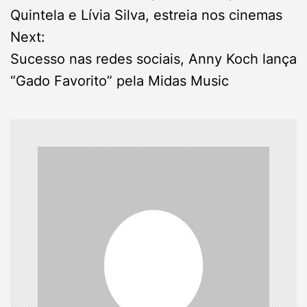
o
Quintela e Lívia Silva, estreia nos cinemas
s
Next:
Sucesso nas redes sociais, Anny Koch lança
t
“Gado Favorito” pela Midas Music
n
a
v
i
g
a
t