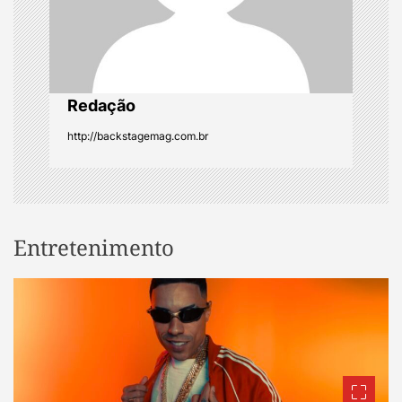
i
o
Redação
n
http://backstagemag.com.br
Entretenimento