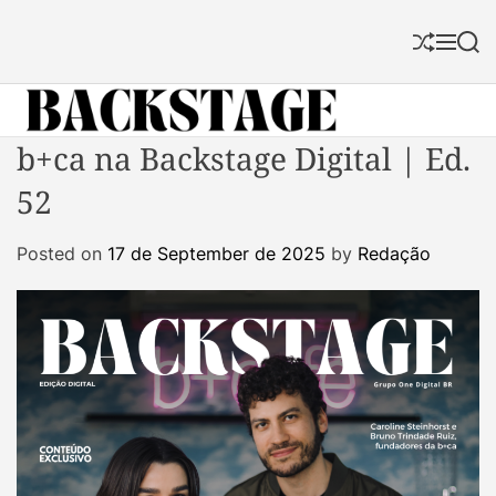
S
k
S
M
S
i
h
e
e
p
u
n
a
f
u
r
t
f
c
B
b+ca na Backstage Digital | Ed.
o
l
h
a
c
e
52
c
o
k
n
Posted on
17 de September de 2025
by
Redação
s
t
t
e
a
n
g
t
e
M
a
g