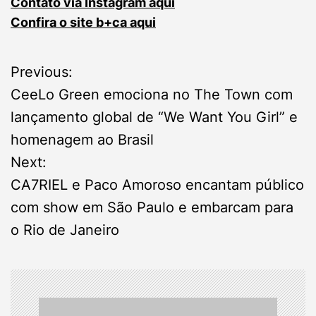
Contato via Instagram aqui
Confira o site b+ca aqui
P
Previous:
CeeLo Green emociona no The Town com
o
lançamento global de “We Want You Girl” e
s
homenagem ao Brasil
Next:
t
CA7RIEL e Paco Amoroso encantam público
n
com show em São Paulo e embarcam para
o Rio de Janeiro
a
v
i