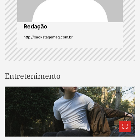
i
o
Redação
n
http://backstagemag.com.br
Entretenimento