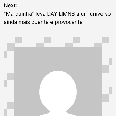
s
Next:
“Marquinha” leva DAY LIMNS a um universo
t
ainda mais quente e provocante
n
a
v
i
g
a
t