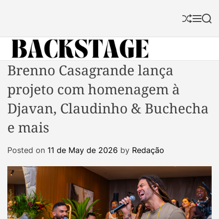
S
k
S
M
S
i
h
e
e
p
u
n
a
f
u
r
t
f
c
B
Brenno Casagrande lança
o
l
h
a
c
e
projeto com homenagem à
c
o
k
n
Djavan, Claudinho & Buchecha
s
t
e mais
t
e
a
n
Posted on
11 de May de 2026
by
Redação
g
t
e
M
a
g