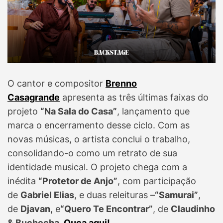
O cantor e compositor
Brenno
Casagrande
apresenta as três últimas faixas do
projeto
“Na Sala do Casa”
, lançamento que
marca o encerramento desse ciclo. Com as
novas músicas, o artista conclui o trabalho,
consolidando-o como um retrato de sua
identidade musical. O projeto chega com a
inédita
“Protetor de Anjo”
, com participação
de
Gabriel Elias
, e duas releituras –
“Samurai”
,
de
Djavan,
e
“Quero Te Encontrar”
, de
Claudinho
& Buchecha.
Ouça aqui!