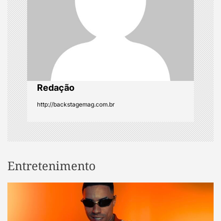
i
o
n
Redação
http://backstagemag.com.br
Entretenimento