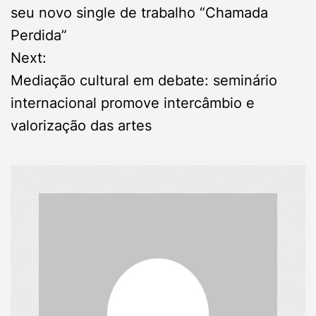
o
seu novo single de trabalho “Chamada
s
Perdida”
Next:
t
Mediação cultural em debate: seminário
n
internacional promove intercâmbio e
valorização das artes
a
v
i
g
a
t