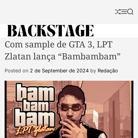
S
k
S
M
S
i
h
e
e
p
u
n
a
f
u
r
t
f
c
B
Com sample de GTA 3, LPT
o
l
h
a
c
e
Zlatan lança “Bambambam”
c
o
k
n
Posted on
2 de September de 2024
by
Redação
s
t
t
e
a
n
g
t
e
M
a
g