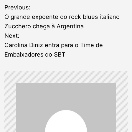
P
Previous:
O grande expoente do rock blues italiano
o
Zucchero chega à Argentina
s
Next:
Carolina Diniz entra para o Time de
t
Embaixadores do SBT
n
a
v
i
g