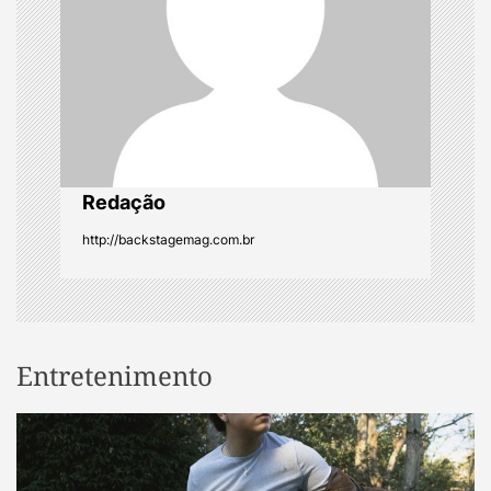
a
t
i
o
Redação
n
http://backstagemag.com.br
Entretenimento