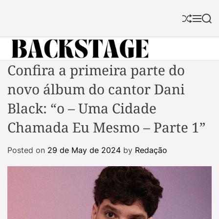
S
k
S
M
S
i
h
e
e
p
u
n
a
f
u
r
t
f
c
B
Confira a primeira parte do
o
l
h
a
c
e
novo álbum do cantor Dani
c
o
k
n
Black: “o – Uma Cidade
s
t
Chamada Eu Mesmo – Parte 1”
t
e
a
n
Posted on
29 de May de 2024
by
Redação
g
t
e
M
a
g