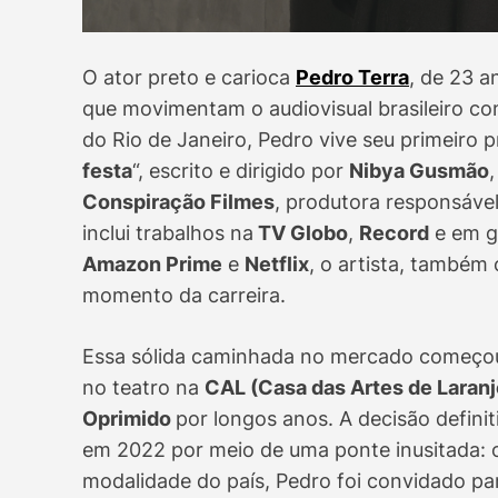
O ator preto e carioca
Pedro Terra
, de 23 a
que movimentam o audiovisual brasileiro c
do Rio de Janeiro, Pedro vive seu primeiro
festa
“, escrito e dirigido por
Nibya Gusmão
Conspiração Filmes
, produtora responsável
inclui trabalhos na
TV Globo
,
Record
e em g
Amazon Prime
e
Netflix
, o artista, também 
momento da carreira.
Essa sólida caminhada no mercado começou 
no teatro na
CAL (Casa das Artes de Laranj
Oprimido
por longos anos. A decisão defini
em 2022 por meio de uma ponte inusitada:
modalidade do país, Pedro foi convidado pa