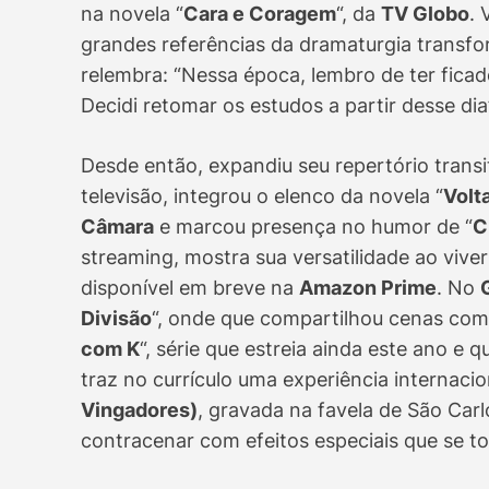
na novela “
Cara e Coragem
“, da
TV Globo
. 
grandes referências da dramaturgia transf
relembra: “Nessa época, lembro de ter fica
Decidi retomar os estudos a partir desse dia
Desde então, expandiu seu repertório trans
televisão, integrou o elenco da novela “
Volt
Câmara
e marcou presença no humor de “
C
streaming, mostra sua versatilidade ao vive
disponível em breve na
Amazon Prime
. No
Divisão
“, onde que compartilhou cenas co
com K
“, série que estreia ainda este ano e
traz no currículo uma experiência internaci
Vingadores)
, gravada na favela de São Carl
contracenar com efeitos especiais que se t