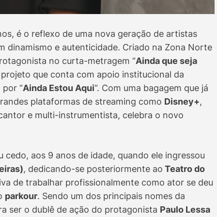
nos, é o reflexo de uma nova geração de artistas
om dinamismo e autenticidade. Criado na Zona Norte
 protagonista no curta-metragem “
Ainda que seja
, projeto que conta com apoio institucional da
 por “
Ainda Estou Aqui
“. Com uma bagagem que já
randes plataformas de streaming como
Disney+
,
cantor e multi-instrumentista, celebra o novo
cedo, aos 9 anos de idade, quando ele ingressou
eiras)
, dedicando-se posteriormente ao
Teatro do
tiva de trabalhar profissionalmente como ator se deu
 o
parkour
. Sendo um dos principais nomes da
ra ser o dublê de ação do protagonista
Paulo Lessa