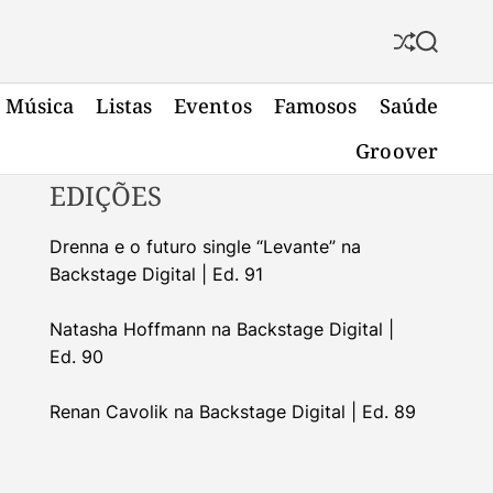
S
S
h
e
u
a
Música
Listas
Eventos
Famosos
Saúde
f
r
f
c
Groover
l
h
e
EDIÇÕES
Drenna e o futuro single “Levante” na
Backstage Digital | Ed. 91
Natasha Hoffmann na Backstage Digital |
Ed. 90
Renan Cavolik na Backstage Digital | Ed. 89