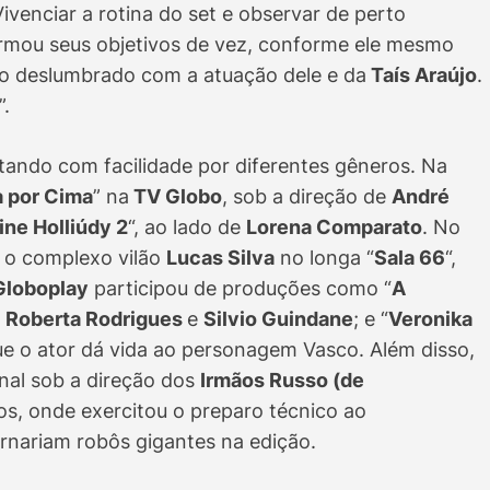
Vivenciar a rotina do set e observar de perto
ormou seus objetivos de vez, conforme ele mesmo
do deslumbrado com a atuação dele e da
Taís Araújo
.
”.
itando com facilidade por diferentes gêneros. Na
a por Cima
” na
TV Globo
, sob a direção de
André
ine Holliúdy 2
“, ao lado de
Lorena Comparato
. No
r o complexo vilão
Lucas Silva
no longa “
Sala 66
“,
Globoplay
participou de produções como “
A
m
Roberta Rodrigues
e
Silvio Guindane
; e “
Veronika
 que o ator dá vida ao personagem Vasco. Além disso,
onal sob a direção dos
Irmãos Russo (de
os, onde exercitou o preparo técnico ao
ornariam robôs gigantes na edição.