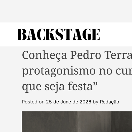
S
k
i
p
t
o
B
c
Conheça Pedro Terra
a
o
c
n
protagonismo no cu
k
t
s
e
que seja festa”
t
n
a
t
g
Posted on
25 de June de 2026
by
Redação
e
M
a
g