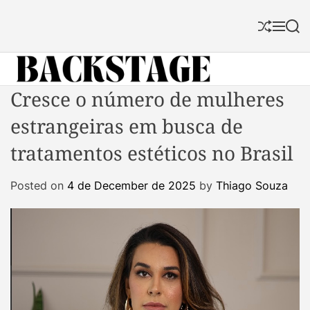
S
k
S
M
S
i
h
e
e
p
u
n
a
f
u
r
t
f
c
B
Cresce o número de mulheres
o
l
h
a
c
e
estrangeiras em busca de
c
o
k
n
tratamentos estéticos no Brasil
s
t
t
e
Posted on
4 de December de 2025
by
Thiago Souza
a
n
g
t
e
M
a
g