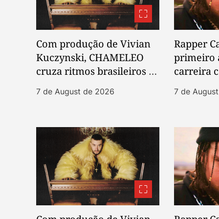
o
n
Com produção de Vivian
Rapper Ca
Kuczynski, CHAMELEO
primeiro
cruza ritmos brasileiros e
carreira
post-punk em novo EP
e Papati
7 de August de 2026
7 de Augus