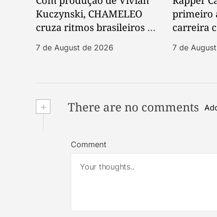
Com produção de Vivian
Rapper Ca
Kuczynski, CHAMELEO
primeiro
cruza ritmos brasileiros e
carreira
post-punk em novo EP
e Papati
7 de August de 2026
7 de Augus
+
There are no comments
Add
Comment