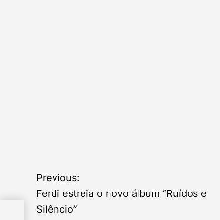
P
Previous:
o
Ferdi estreia o novo álbum “Ruídos e
Silêncio”
m