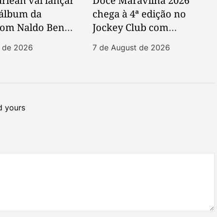
rlean vai lançar
Doce Maravilha 2026
 álbum da
chega à 4ª edição no
 com Naldo Benny
Jockey Club com
nho
cenografia de acervo vivo
t de 2026
7 de August de 2026
e marcas 100% brasileiras
 yours