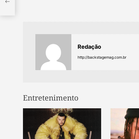
s
t
n
a
Redação
v
http://backstagemag.com.br
i
g
Entretenimento
a
t
i