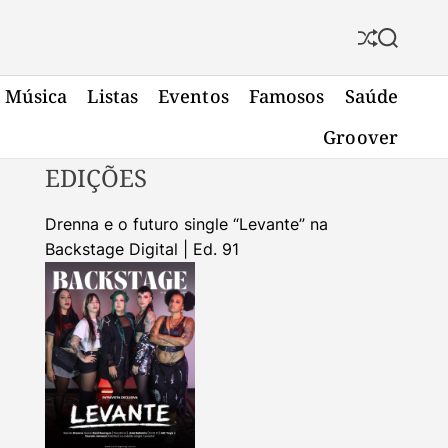
S
S
h
e
u
a
Música
Listas
Eventos
Famosos
Saúde
f
r
f
c
Groover
l
h
e
EDIÇÕES
Drenna e o futuro single “Levante” na
Backstage Digital | Ed. 91