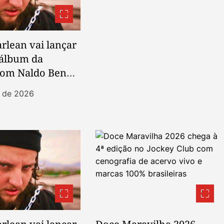
rlean vai lançar
 álbum da
 com Naldo Benny
nho
t de 2026