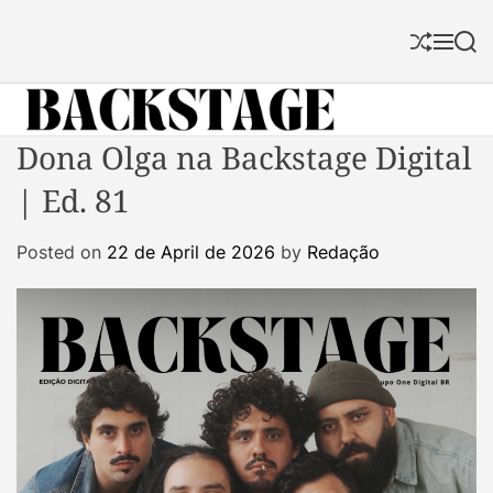
S
k
S
M
S
i
h
e
e
p
u
n
a
f
u
r
t
f
c
B
Dona Olga na Backstage Digital
o
l
h
a
c
e
| Ed. 81
c
o
k
n
Posted on
22 de April de 2026
by
Redação
s
t
t
e
a
n
g
t
e
M
a
g