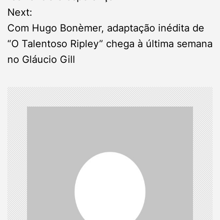
Next:
t
Com Hugo Bonèmer, adaptação inédita de
n
“O Talentoso Ripley” chega à última semana
no Gláucio Gill
a
v
i
g
a
t
i