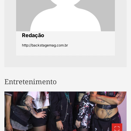
o
n
Redação
http://backstagemag.com.br
Entretenimento