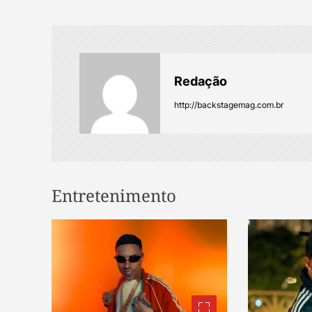
t
n
a
Redação
v
http://backstagemag.com.br
i
g
Entretenimento
a
t
i
o