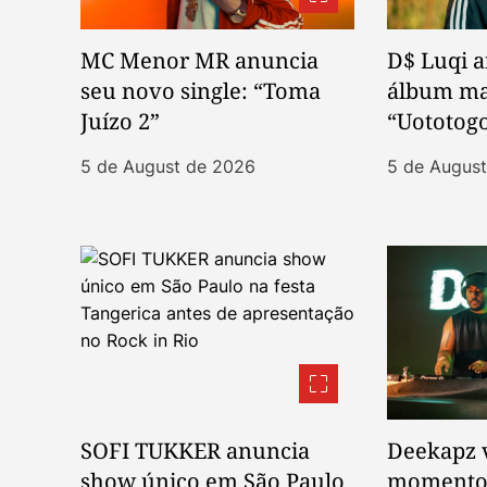
n
MC Menor MR anuncia
D$ Luqi 
seu novo single: “Toma
álbum mai
Juízo 2”
“Uototog
5 de August de 2026
5 de Augus
SOFI TUKKER anuncia
Deekapz 
show único em São Paulo
momento 