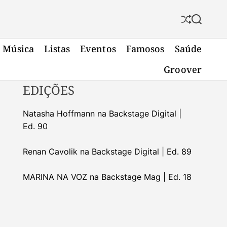
S
S
h
e
u
a
Música
Listas
Eventos
Famosos
Saúde
f
r
f
c
Groover
l
h
e
EDIÇÕES
Natasha Hoffmann na Backstage Digital |
Ed. 90
Renan Cavolik na Backstage Digital | Ed. 89
MARINA NA VOZ na Backstage Mag | Ed. 18