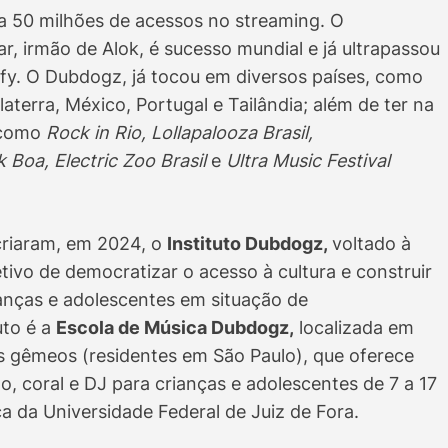
za 50 milhões de acessos no streaming. O
r, irmão de Alok, é sucesso mundial e já ultrapassou
fy. O Dubdogz, já tocou em diversos países, como
aterra, México, Portugal e Tailândia; além de ter na
 como
Rock in Rio, Lollapalooza Brasil,
Boa, Electric Zoo Brasil
e
Ultra Music Festival
criaram, em 2024, o
Instituto Dubdogz,
voltado à
ivo de democratizar o acesso à cultura e construir
anças e adolescentes em situação de
uto é a
Escola de Música Dubdogz,
localizada em
os gêmeos (residentes em São Paulo), que oferece
nto, coral e DJ para crianças e adolescentes de 7 a 17
 da Universidade Federal de Juiz de Fora.