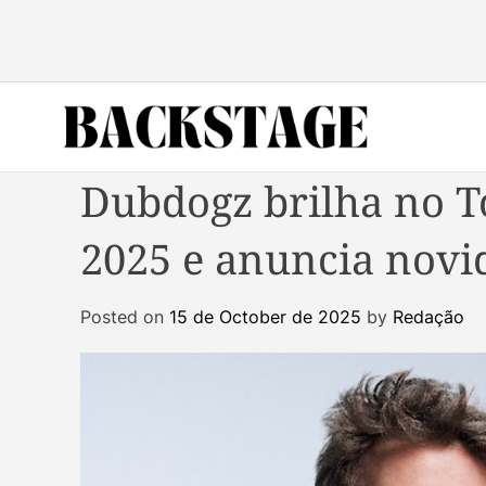
S
k
i
p
t
o
B
c
Dubdogz brilha no 
a
o
c
n
2025 e anuncia novi
k
t
s
e
t
n
Posted on
15 de October de 2025
by
Redação
a
t
g
e
M
a
g