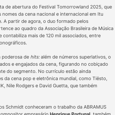
sta de abertura do Festival Tomorrowland 2025, que
 nomes da cena nacional e internacional em Itu
 A partir de agora, o duo formado pelos
tence ao quadro da Associação Brasileira de Música
 contabiliza mais de 120 mil associados, entre
fonográficos.
a poderosa de
hits:
além de números superlativos, o
ados e engajados da cena, figurando no cobiçado
te do segmento. No currículo estão ainda
 da cena pop e eletrônica mundial, como Tiësto,
!NK, Nile Rodgers e David Guetta, que também
rmãos Schmidt conheceram o trabalho da ABRAMUS
 compositor empresário
Henrique Portugal,
também