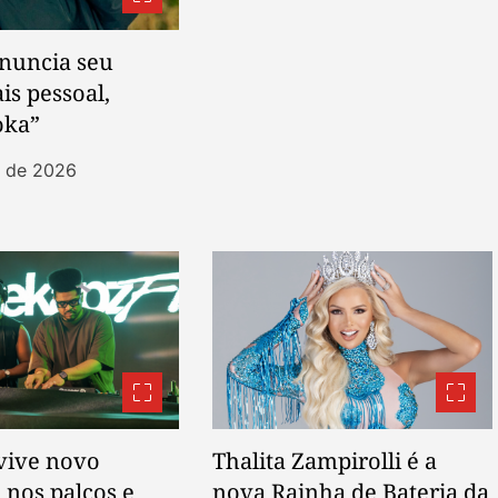
anuncia seu
s pessoal,
oka”
t de 2026
vive novo
Thalita Zampirolli é a
nos palcos e
nova Rainha de Bateria da