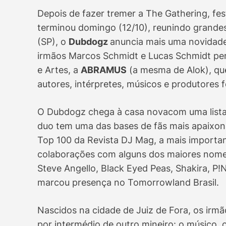
Depois de fazer tremer a The Gathering, fe
terminou domingo (12/10), reunindo grandes
(SP), o
Dubdogz
anuncia mais uma novidade.
irmãos Marcos Schmidt e Lucas Schmidt per
e Artes, a
ABRAMUS
(a mesma de Alok), que
autores, intérpretes, músicos e produtores 
O Dubdogz chega à casa novacom uma list
duo tem uma das bases de fãs mais apaixon
Top 100 da Revista DJ Mag, a mais importan
colaborações com alguns dos maiores nomes
Steve Angello, Black Eyed Peas, Shakira, P
marcou presença no Tomorrowland Brasil.
Nascidos na cidade de Juiz de Fora, os i
por intermédio de outro mineiro: o músico,