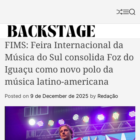
S
k
S
M
S
i
h
e
e
p
u
n
a
f
u
r
t
f
c
B
FIMS: Feira Internacional da
o
l
h
a
c
e
Música do Sul consolida Foz do
c
o
k
n
Iguaçu como novo polo da
s
t
música latino-americana
t
e
a
n
Posted on
9 de December de 2025
by
Redação
g
t
e
M
a
g