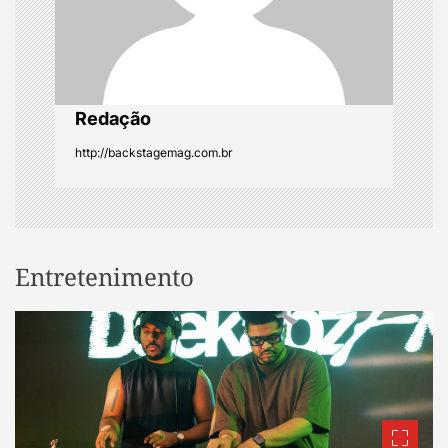
o
n
Redação
http://backstagemag.com.br
Entretenimento