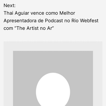
Next:
t
Thai Aguiar vence como Melhor
n
Apresentadora de Podcast no Rio Webfest
com “The Artist no Ar”
a
v
i
g
a
t
i