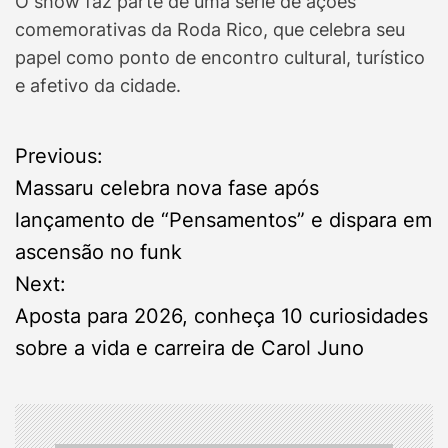
O show faz parte de uma série de ações
comemorativas da Roda Rico, que celebra seu
papel como ponto de encontro cultural, turístico
e afetivo da cidade.
P
Previous:
Massaru celebra nova fase após
o
lançamento de “Pensamentos” e dispara em
s
ascensão no funk
Next:
t
Aposta para 2026, conheça 10 curiosidades
n
sobre a vida e carreira de Carol Juno
a