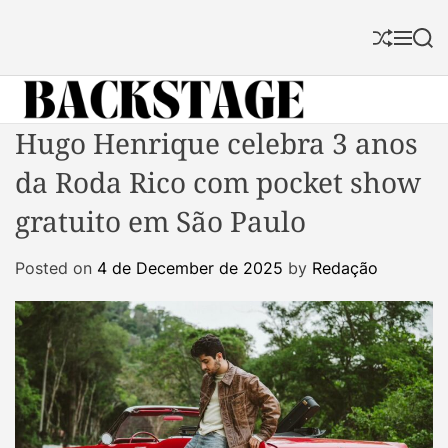
S
k
S
M
S
i
h
e
e
p
u
n
a
f
u
r
t
f
c
B
Hugo Henrique celebra 3 anos
o
l
h
a
c
e
da Roda Rico com pocket show
c
o
k
n
gratuito em São Paulo
s
t
t
e
Posted on
4 de December de 2025
by
Redação
a
n
g
t
e
M
a
g