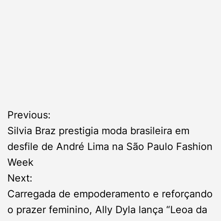
P
Previous:
Silvia Braz prestigia moda brasileira em
o
desfile de André Lima na São Paulo Fashion
s
Week
Next:
t
Carregada de empoderamento e reforçando
n
o prazer feminino, Ally Dyla lança “Leoa da