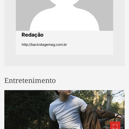
o
n
Redação
http://backstagemag.com.br
Entretenimento