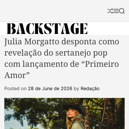
S
k
S
M
S
i
h
e
e
p
u
n
a
f
u
r
t
f
c
B
Julia Morgatto desponta como
o
l
h
a
c
e
revelação do sertanejo pop
c
o
k
n
com lançamento de “Primeiro
s
t
Amor”
t
e
a
n
Posted on
28 de June de 2026
by
Redação
g
t
e
M
a
g