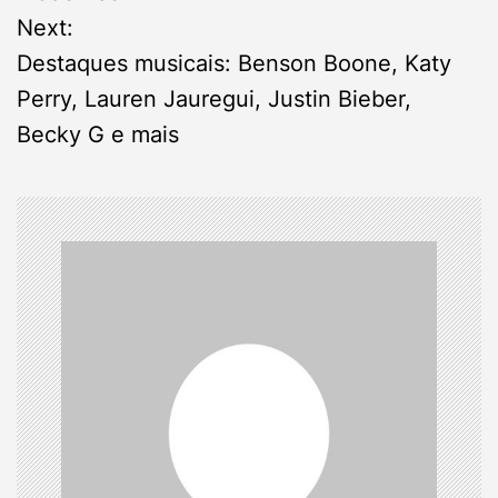
Next:
t
Destaques musicais: Benson Boone, Katy
n
Perry, Lauren Jauregui, Justin Bieber,
Becky G e mais
a
v
i
g
a
t
i