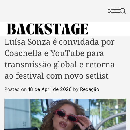
S
k
S
M
S
i
h
e
e
p
u
n
a
f
u
r
t
f
c
B
Luísa Sonza é convidada por
o
l
h
a
c
e
Coachella e YouTube para
c
o
k
n
transmissão global e retorna
s
t
ao festival com novo setlist
t
e
a
n
Posted on
18 de April de 2026
by
Redação
g
t
e
M
a
g