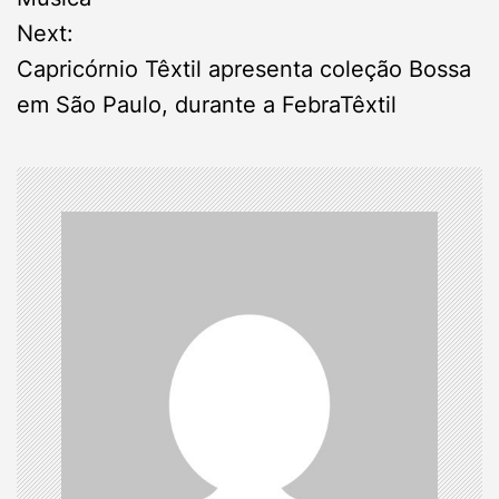
t
Next:
n
Capricórnio Têxtil apresenta coleção Bossa
em São Paulo, durante a FebraTêxtil
a
v
i
g
a
t
i