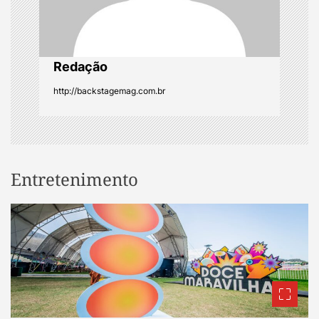
o
n
Redação
http://backstagemag.com.br
Entretenimento