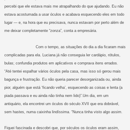
percebi que ele estava mais me atrapalhando do que ajudando. Eu não
estava acostumada a usar óculos e acabava esquecendo eles em todo
lugar — e, na hora que eu precisava, nunca estavam por perto além de
me deixar completamente “zonza”, conta a empresária.
Com o tempo, as situações do dia a dia ficaram mais
complicadas para ela. Luciana já não conseguia ler cardápio, rótulos,
bulas; confundia produtos em aplicativos e comprava itens errados.
“Até tentei espalhar vários óculos pela casa, mas isso só gerou mais
bagunça e frustração. Eu não queria parecer desorganizada ou, ainda
pior, alguém que está ‘ficando velha’, esquecendo as coisas e lenta (a
piada passava e eu ainda não tinha nem lido)”.Um dia, em um
antiquário, ela encontrei um óculos do século XVII que era dobrável,
sem hastes, numa caixinha lindíssima. “Nunca tinha visto algo assim.
Fiquei fascinada e descobri que, por séculos os óculos eram assim,