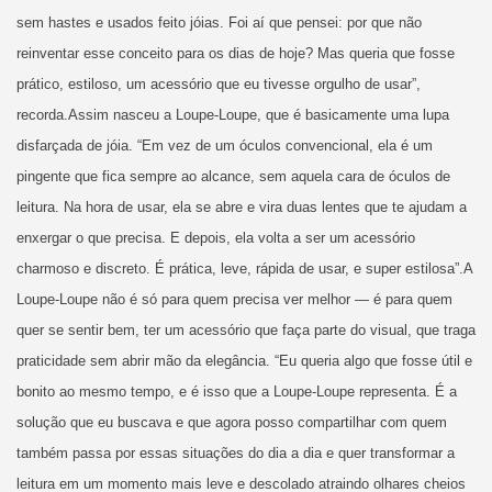
sem hastes e usados feito jóias. Foi aí que pensei: por que não
reinventar esse conceito para os dias de hoje? Mas queria que fosse
prático, estiloso, um acessório que eu tivesse orgulho de usar”,
recorda.Assim nasceu a Loupe-Loupe, que é basicamente uma lupa
disfarçada de jóia. “Em vez de um óculos convencional, ela é um
pingente que fica sempre ao alcance, sem aquela cara de óculos de
leitura. Na hora de usar, ela se abre e vira duas lentes que te ajudam a
enxergar o que precisa. E depois, ela volta a ser um acessório
charmoso e discreto. É prática, leve, rápida de usar, e super estilosa”.A
Loupe-Loupe não é só para quem precisa ver melhor — é para quem
quer se sentir bem, ter um acessório que faça parte do visual, que traga
praticidade sem abrir mão da elegância. “Eu queria algo que fosse útil e
bonito ao mesmo tempo, e é isso que a Loupe-Loupe representa. É a
solução que eu buscava e que agora posso compartilhar com quem
também passa por essas situações do dia a dia e quer transformar a
leitura em um momento mais leve e descolado atraindo olhares cheios