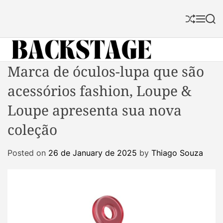
S
k
S
M
S
i
h
e
e
p
u
n
a
f
u
r
t
f
c
B
Marca de óculos-lupa que são
o
l
h
a
c
e
acessórios fashion, Loupe &
c
o
k
n
Loupe apresenta sua nova
s
t
coleção
t
e
a
n
Posted on
26 de January de 2025
by
Thiago Souza
g
t
e
M
a
g