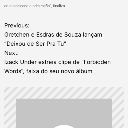
de curiosidade e admiração”, finaliza.
P
Previous:
Gretchen e Esdras de Souza lançam
o
“Deixou de Ser Pra Tu”
s
Next:
Izack Under estreia clipe de “Forbidden
t
Words”, faixa do seu novo álbum
n
a
v
i