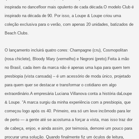
inspirada no dancefloor mais opulento de cada década.O modelo Club é
inspirado na década de 90. Por isso, a Loupe & Loupe criou uma
coleção exclusiva para o verão, com apenas 20 unidades, batizados de
Beach Clubs.
O lançamento incluirá quatro cores: Champagne (cru), Cosmopolitan
(rosa chiclete), Bloody Mary (vermelho) e Negroni (preto).Feita à mão
no Brasil, cada item da marca não é apenas uma lupa para quem tem
presbiopia (vista cansada) – é um acessório de moda único, projetado
para quem quer se destacar e transformar o cotidiano em algo
extraordinário.A empresária Luciana Villanova conta a história daLoupe
& Loupe. “A marca surgiu da minha experiência com a presbiopia, que
começou logo após os 40. Primeiro, era só um leve incômodo para ler
de perto — a gente até se acostuma a forçar a vista, mas isso traz dor
de cabeça, enjoo, e ainda assim, por teimosia, demorei um pouco para
procurar uma solução. Quando finalmente fiz um óculos de leitura,