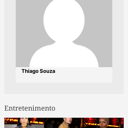
g
a
t
i
o
Thiago Souza
n
Entretenimento