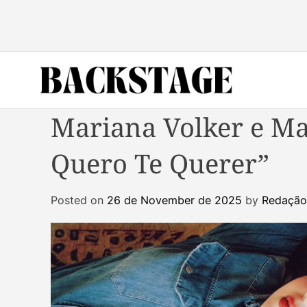
S
k
i
p
t
o
B
c
Mariana Volker e M
a
o
c
n
Quero Te Querer”
k
t
s
e
t
n
Posted on
26 de November de 2025
by
Redação
a
t
g
e
M
a
g