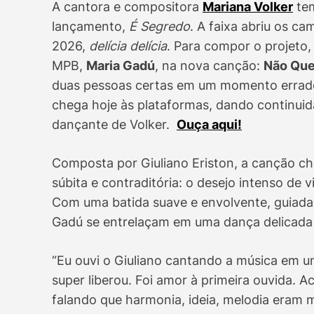
A cantora e compositora
Mariana Volker
tem
lançamento,
É Segredo
. A faixa abriu os c
2026,
delícia delícia
. Para compor o projeto,
MPB,
Maria Gadú
, na nova canção:
Não Que
duas pessoas certas em um momento errado
chega hoje às plataformas, dando continuid
dançante de Volker.
Ouça aqui!
Composta por Giuliano Eriston, a canção c
súbita e contraditória: o desejo intenso de 
Com uma batida suave e envolvente, guiada 
Gadú se entrelaçam em uma dança delicada e
“Eu ouvi o Giuliano cantando a música em um
super liberou. Foi amor à primeira ouvida. A
falando que harmonia, ideia, melodia eram m