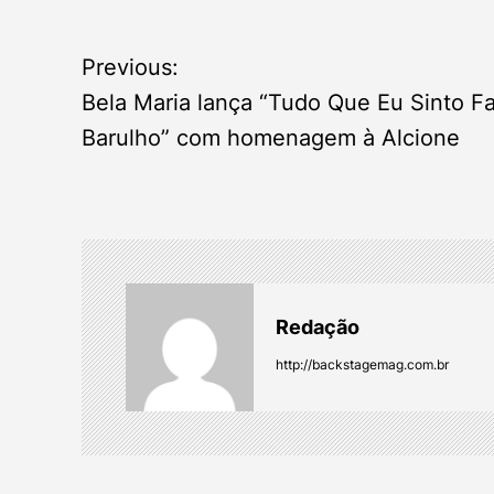
P
Previous:
o
Bela Maria lança “Tudo Que Eu Sinto F
Barulho” com homenagem à Alcione
s
t
n
a
Redação
v
http://backstagemag.com.br
i
g