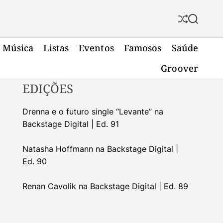
S
S
h
e
u
a
Música
Listas
Eventos
Famosos
Saúde
f
r
f
c
Groover
l
h
e
EDIÇÕES
Drenna e o futuro single “Levante” na
Backstage Digital | Ed. 91
Natasha Hoffmann na Backstage Digital |
Ed. 90
Renan Cavolik na Backstage Digital | Ed. 89