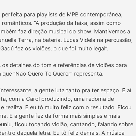
é perfeita para playlists de MPB contemporânea,
s românticos. “A produção da faixa, assim como
também faz direção musical do show. Mantivemos a
uella Terra, na bateria, Lucas Videla na percussão,
adú fez os violões, o que foi muito legal”.
s os detalhes do tom e referências de violões para
a que “Não Quero Te Querer” representa.
nteressante, a gente luta tanto pra ter espaço. E aí
tista, com a Carol produzindo, uma redoma de
 realiza. E eu tô muito feliz com o resultado. Ficou
ima. E a gente fez da forma mais simples e mais
euniu, ficou tocando violão, cantando, falando sobre
entro daquela letra. Eu tô feliz demais. A música