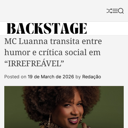
S
k
S
M
S
i
h
e
e
p
u
n
a
f
u
r
t
f
c
B
MC Luanna transita entre
o
l
h
a
c
e
humor e crítica social em
c
o
k
n
“IRREFREÁVEL”
s
t
t
e
Posted on
19 de March de 2026
by
Redação
a
n
g
t
e
M
a
g