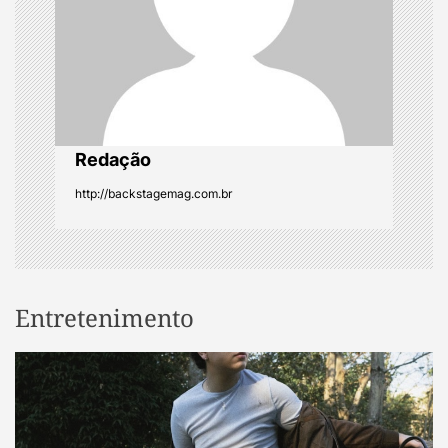
i
o
n
Redação
http://backstagemag.com.br
Entretenimento