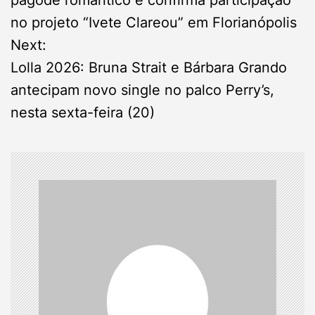
s
no projeto “Ivete Clareou” em Florianópolis
Next:
t
Lolla 2026: Bruna Strait e Bárbara Grando
n
antecipam novo single no palco Perry’s,
nesta sexta-feira (20)
a
v
i
g
a
t