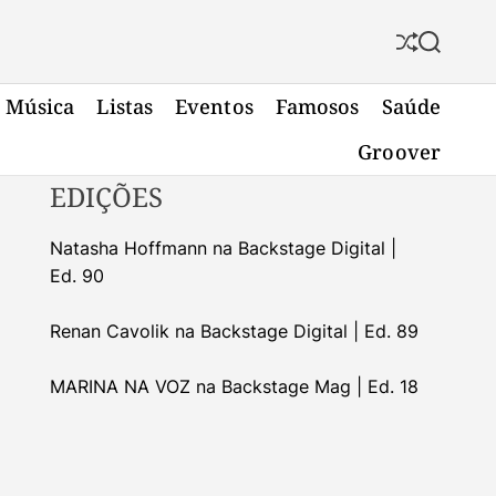
S
S
h
e
u
a
Música
Listas
Eventos
Famosos
Saúde
f
r
f
c
Groover
l
h
e
EDIÇÕES
Natasha Hoffmann na Backstage Digital |
Ed. 90
Renan Cavolik na Backstage Digital | Ed. 89
MARINA NA VOZ na Backstage Mag | Ed. 18