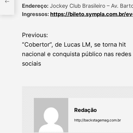
ista
Endereço:
Jockey Club Brasileiro – Av. Bart
Ingressos:
https://bileto.sympla.com.br/e
P
Previous:
“Cobertor”, de Lucas LM, se torna hit
o
nacional e conquista público nas redes
s
sociais
t
n
a
Redação
v
http://backstagemag.com.br