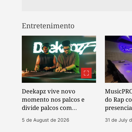
i
g
Entretenimento
a
t
i
o
n
Deekapz vive novo
MusicPRO
momento nos palcos e
do Rap c
divide palcos com
presenci
Kaytranada e BK’
Sessions
5 de August de 2026
31 de July 