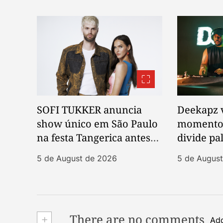
SOFI TUKKER anuncia
Deekapz 
show único em São Paulo
momento 
na festa Tangerica antes
divide pa
de apresentação no Rock
Kaytranad
5 de August de 2026
5 de Augus
in Rio
+
There are no comments
Add