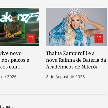
vive novo
Thalita Zampirolli é a
nos palcos e
nova Rainha de Bateria da
lcos com
Acadêmicos de Niterói
a e BK’
t de 2026
3 de August de 2026
 yours