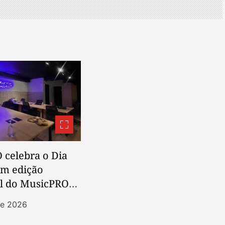
 celebra o Dia
om edição
al do MusicPRO
de 2026