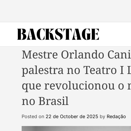
S
k
i
p
t
o
B
c
Mestre Orlando Cani
a
o
c
n
palestra no Teatro I
k
t
s
e
que revolucionou o
t
n
a
t
g
no Brasil
e
M
Posted on
22 de October de 2025
by
Redação
a
g