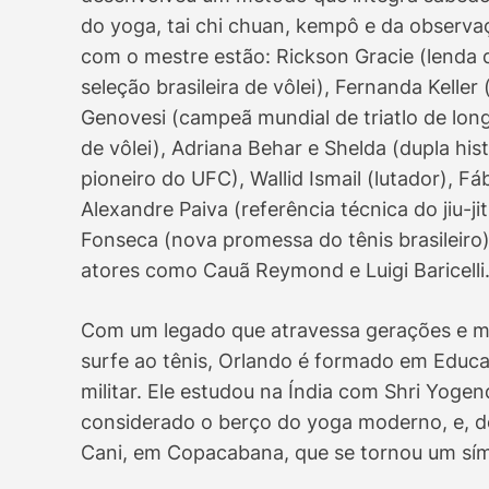
do yoga, tai chi chuan, kempô e da observa
com o mestre estão: Rickson Gracie (lenda d
seleção brasileira de vôlei), Fernanda Keller 
Genovesi (campeã mundial de triatlo de longa
de vôlei), Adriana Behar e Shelda (dupla hi
pioneiro do UFC), Wallid Ismail (lutador), Fá
Alexandre Paiva (referência técnica do jiu-
Fonseca (nova promessa do tênis brasileiro
atores como Cauã Reymond e Luigi Baricelli
Com um legado que atravessa gerações e moda
surfe ao tênis, Orlando é formado em Educa
militar. Ele estudou na Índia com Shri Yoge
considerado o berço do yoga moderno, e, de
Cani, em Copacabana, que se tornou um símb