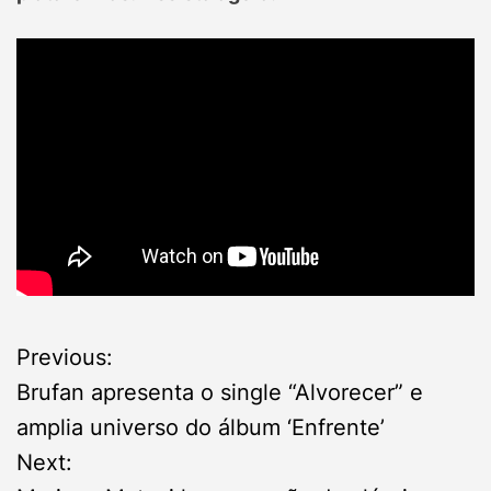
P
Previous:
Brufan apresenta o single “Alvorecer” e
o
amplia universo do álbum ‘Enfrente’
s
Next: