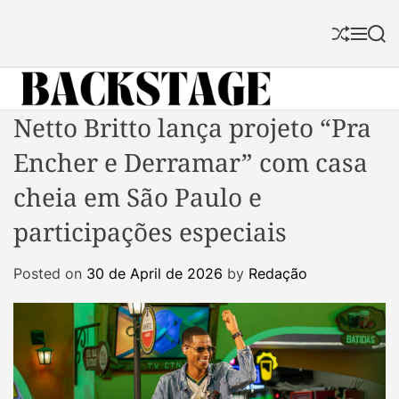
S
k
S
M
S
i
h
e
e
p
u
n
a
f
u
r
t
f
c
B
Netto Britto lança projeto “Pra
o
l
h
a
c
e
Encher e Derramar” com casa
c
o
k
n
cheia em São Paulo e
s
t
participações especiais
t
e
a
n
Posted on
30 de April de 2026
by
Redação
g
t
e
M
a
g