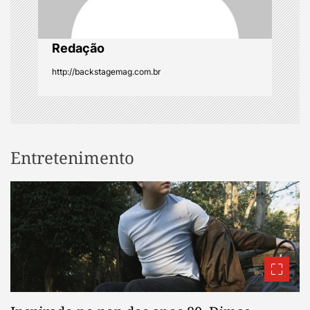
o
n
Redação
http://backstagemag.com.br
Entretenimento