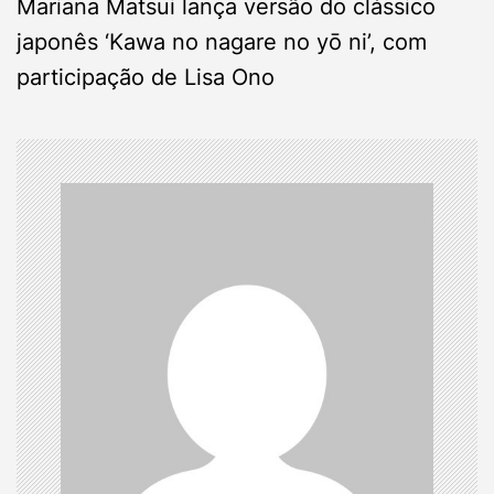
Mariana Matsui lança versão do clássico
t
japonês ‘Kawa no nagare no yō ni’, com
n
participação de Lisa Ono
a
v
i
g
a
t
i