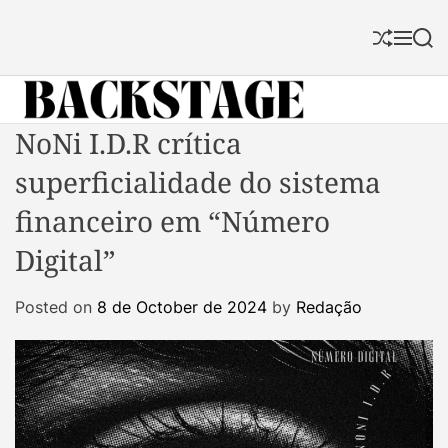
S
k
S
M
S
i
h
e
e
p
u
n
a
f
u
r
t
f
c
B
NoNi I.D.R crítica
o
l
h
a
c
e
superficialidade do sistema
c
o
k
n
financeiro em “Número
s
t
Digital”
t
e
a
n
Posted on
8 de October de 2024
by
Redação
g
t
e
M
a
g