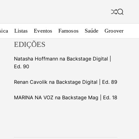
S
S
h
e
u
a
ica
Listas
Eventos
Famosos
Saúde
Groover
f
r
f
c
EDIÇÕES
l
h
e
Natasha Hoffmann na Backstage Digital |
Ed. 90
Renan Cavolik na Backstage Digital | Ed. 89
MARINA NA VOZ na Backstage Mag | Ed. 18