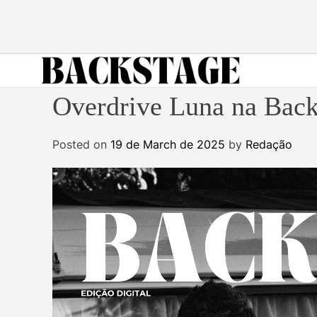
S
k
i
p
t
B
o
Overdrive Luna na Backs
a
c
c
o
Posted on
19 de March de 2025
by
Redação
k
n
s
t
t
e
a
n
g
t
e
M
a
g