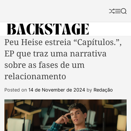
S
k
S
M
S
i
h
e
e
p
u
n
a
f
u
r
t
f
c
B
Peu Heise estreia “Capítulos.”,
o
l
h
a
c
e
EP que traz uma narrativa
c
o
k
n
sobre as fases de um
s
t
relacionamento
t
e
a
n
Posted on
14 de November de 2024
by
Redação
g
t
e
M
a
g