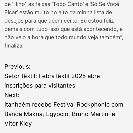
de ‘Hino’, as faixas ‘Todo Canto’ e ‘Só Se Você
Ficar’ estão muito no alto da minha lista de
desejos para que dêem certo. Eu estou feliz
demais com tudo isso que está acontecendo, e
não vejo a hora que todo mundo veja também”,
finaliza.
P
Previous:
Setor têxtil: FebraTêxtil 2025 abre
o
inscrições para visitantes
s
Next:
Itanhaém recebe Festival Rockphonic com
t
Banda Makna, Egypcio, Bruno Martini e
n
Vitor Kley